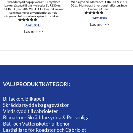
Skräddarsydd bagageväska till utrymmet
Vindskydd till Mercedes SL (R230) år 2001-
bakom sätena till din Mercedes SL R230 och
2011. Monteras i bilens orginalfästen. Ingen
SL R231 (modellår 2001+). En kvalitetsväska
åverkan på bilen...
som maximerar användandet av hela
utrymmet bakom sätena - på ett utsökt sätt...
3,495.00
kr
Betygsatt
5.00
Läs mer ->
4,695.00
kr
Betygsatt
av 5
5.00
Läs mer ->
av 5
VÄLJ PRODUKTKATEGORI:
Biltäcken, Bilkapell
Skräddarsydda bagageväskor
Vindskydd till cabrioleter
Bilmattor - Skräddarsydda & Personliga
Båt- och Vattenskoter tillbehör
Lasthållare för Roadster och Cabriolet