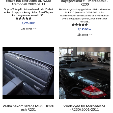
SmartTop Mercedes SL R230
Bagageväskor till Mercedes SL
årsmodell 2002-2011
R230
Öppna/Stäng ditt tak medans du kör. Endast
Skräddarsydda bagageväskor till din Mercedes
en kort knapptryckning räcker. SmartTop:en
SL R230 (modellår 2001-2011). Tre
kan programmeras med USB...
kvalitetsväskor som maximerar användandet
av hela bagageutrymmet, även med taket
nerfällt...
4,995.00
kr
Betygsatt
5.00
Läs mer ->
av 5
9,195.00
kr
Betygsatt
5.00
Läs mer ->
av 5
Väska bakom sätena MB SL R230
Vindskydd till Mercedes SL
och R231
(R230) 2001-2011