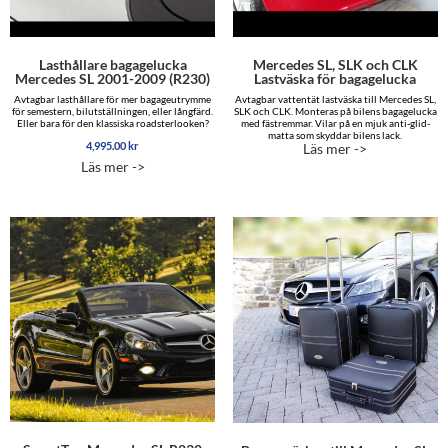
Lasthållare bagagelucka
Mercedes SL, SLK och CLK
Mercedes SL 2001-2009 (R230)
Lastväska för bagagelucka
Avtagbar lasthållare för mer bagageutrymme
Avtagbar vattentät lastväska till Mercedes SL,
för semestern, bilutställningen, eller långfärd.
SLK och CLK. Monteras på bilens bagagelucka
Eller bara för den klassiska roadsterlooken?
med fästremmar. Vilar på en mjuk anti-glid-
matta som skyddar bilens lack.
4,995.00
kr
Läs mer ->
Läs mer ->