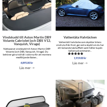
Vindskydd till Aston Martin DB9
Vattentäta Halvtäcken
Volante Cabriolet (och DBS V12,
Vattentätt halvtäcke som skyddar bilens
Vanquish, Virage)
vindruta från frost, ger extra skydd om du har
ett läckande tak/sufflett samt håller kupén
Nätbaserat vindskydd till Aston Martin DB9
kallare på sommaren...
Volante (och DBS, Vanquish, Virage). Du
behöver göra två hål i sidorna för att montera
medföljande fästen...
1,919.00
kr
Betygsatt
4.88
Läs mer ->
4,895.00
kr
av 5
Läs mer ->