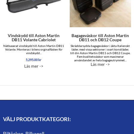
Vindskydd till Aston Martin
Bagageväskor till Aston Martin
DB11 Volante Cabriolet
DB11 och DB12 Coupe
Nätbaserat vindskydd till Aston Martin DB11
Skräddarsydda bagageväskor i äkta Italienskt
Volante. Monteras i bilens orginalfästen för
läder, med vissa sektioner i svart konstläder,
vindskydd...
till din Aston Martin DB11 och DB12 Coupe.
Fem kvalitetsväskor som maximerar
5,295.00
kr
användandet av hela bagageutrymmet...
Läs mer ->
Läs mer ->
VÄLJ PRODUKTKATEGORI:
Biltäcken, Bilkapell