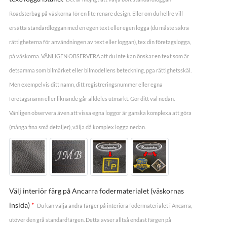
Roadsterbag på väskorna för en lite renare design. Eller om du hellre vill
ersätta standardloggan med en egen text eller egen logga (du måste säkra
rättigheterna för användningen av text eller loggan), tex din företagslogga,
på väskorna. VÄNLIGEN OBSERVERA att du inte kan önskar en text som är
detsamma som bilmärket eller bilmodellens beteckning, pga rättighetsskäl.
Men exempelvis ditt namn, ditt registreringsnummer eller egna
företagsnamn eller liknande går alldeles utmärkt. Gör ditt val nedan.
Vänligen observera även att vissa egna loggor är ganska komplexa att göra
(många fina små detaljer), välja då komplex logga nedan.
Välj interiör färg på Ancarra fodermaterialet (väskornas
insida)
*
Du kan välja andra färger på interiöra fodermaterialet i Ancarra,
utöver den grå standardfärgen. Detta avser alltså endast färgen på