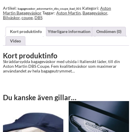
mängd
Artikel:
Kategori:
Aston
bagagevaskor_astonmartin_dbs_coupe_ikad_001
Martin Bagageväskor
Taggar:
Aston Martin
,
Bagageväskor
,
Bilväskor
,
coupe
,
DBS
Kort produktinfo
Ytterligare information
Omdömen (0)
Video
Kort produktinfo
Skräddarsydda bagageväskor med utsida i Italienskt läder, till din
Aston Martin DBS Coupe. Fem kvalitetsväskor som maximerar
användandet av hela bagageutrymmet…
Du kanske även gillar…