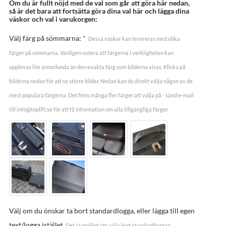
Om du är fullt nöjd med de val som går att göra här nedan,
så är det bara att fortsätta göra dina val här och lägga dina
väskor och val i varukorgen:
Välj färg på sömmarna:
*
Dessa väskor kan levereras med olika
färger på sömmarna. Vänligen notera att färgerna i verkligheten kan
upplevas lite annorlunda än den exakta färg som bilderna visas. Klicka på
bilderna nedan för att se större bilder. Nedan kan du direkt välja någon av de
mest populära färgerna. Det finns många fler färger att välja på - sänd e-mail
till info@toplift.se för att få information om alla tillgängliga färger.
Välj om du önskar ta bort standardlogga, eller lägga till egen
text/logga istället
Det är möjligt att välja bort standardloggan