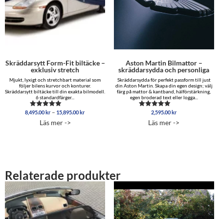
Skräddarsytt Form-Fit biltäcke –
Aston Martin Bilmattor –
exklusiv stretch
skräddarsydda och personliga
Mjukt, lyxigt och stretchbart material som
Skräddarsydda för perfekt passform till just
följer bilens kurvor och konturer.
din Aston Martin. Skapa din egen design; välj
Skräddarsytt biltäcke till din exakta bilmodell.
färg på mattor & kantband, hälförstärkning,
6 standardfärger...
egen broderad text eller logga...
Prisintervall:
–
8,495.00
kr
15,895.00
kr
2,595.00
kr
Betygsatt
Betygsatt
8,495.00 kr
5.00
5.00
Läs mer ->
Läs mer ->
av 5
av 5
till
15,895.00 kr
Relaterade produkter