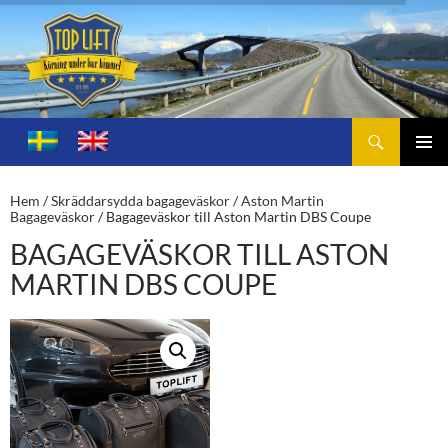
Sök
Toplift.se – för körning under bar himmel
HOPPA
TILL
PRIMÄ
INNEHÅLL
MENY
Hem
/
Skräddarsydda bagageväskor
/
Aston Martin
Bagageväskor
/ Bagageväskor till Aston Martin DBS Coupe
BAGAGEVÄSKOR TILL ASTON
MARTIN DBS COUPE