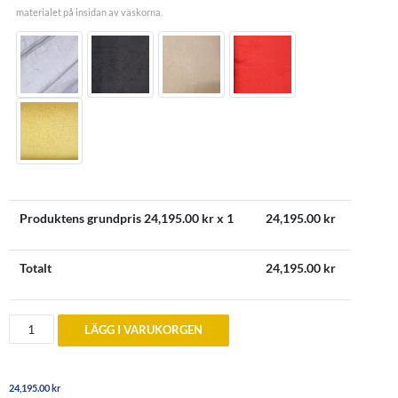
materialet på insidan av väskorna.
Produktens grundpris
24,195.00
kr x 1
24,195.00
kr
Totalt
24,195.00
kr
Bagageväskor
LÄGG I VARUKORGEN
till
Aston
Martin
DBS
24,195.00
kr
Coupe