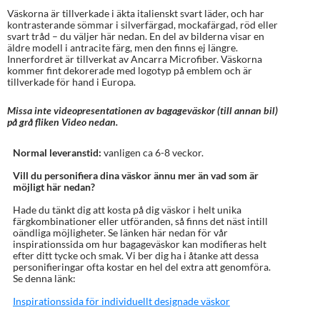
Väskorna är tillverkade i äkta italienskt svart läder, och har
kontrasterande sömmar i silverfärgad, mockafärgad, röd eller
svart tråd – du väljer här nedan. En del av bilderna visar en
äldre modell i antracite färg, men den finns ej längre.
Innerfordret är tillverkat av Ancarra Microfiber. Väskorna
kommer fint dekorerade med logotyp på emblem och är
tillverkade för hand i Europa.
Missa inte videopresentationen av bagageväskor (till annan bil)
på grå fliken Video nedan.
Normal leveranstid:
vanligen ca 6-8 veckor.
Vill du personifiera dina väskor ännu mer än vad som är
möjligt här nedan?
Hade du tänkt dig att kosta på dig väskor i helt unika
färgkombinationer eller utföranden, så finns det näst intill
oändliga möjligheter. Se länken här nedan för vår
inspirationssida om hur bagageväskor kan modifieras helt
efter ditt tycke och smak. Vi ber dig ha i åtanke att dessa
personifieringar ofta kostar en hel del extra att genomföra.
Se denna länk:
Inspirationssida för individuellt designade väskor