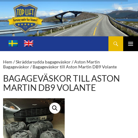
Sök
Toplift.se – för körning under bar himmel
HOPPA
TILL
PRIMÄ
INNEHÅLL
MENY
Hem
/
Skräddarsydda bagageväskor
/
Aston Martin
Bagageväskor
/ Bagageväskor till Aston Martin DB9 Volante
BAGAGEVÄSKOR TILL ASTON
MARTIN DB9 VOLANTE