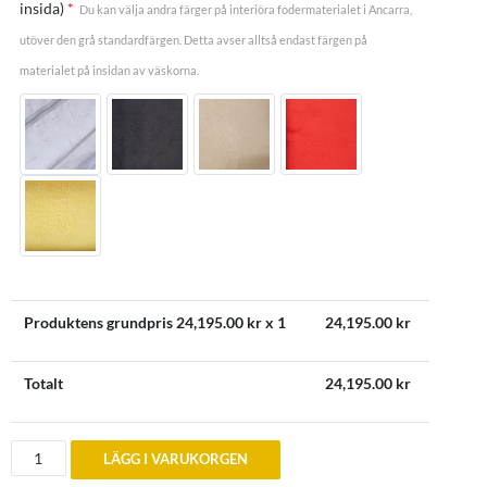
insida)
*
Du kan välja andra färger på interiöra fodermaterialet i Ancarra,
utöver den grå standardfärgen. Detta avser alltså endast färgen på
materialet på insidan av väskorna.
Produktens grundpris
24,195.00
kr x 1
24,195.00
kr
Totalt
24,195.00
kr
Bagageväskor
LÄGG I VARUKORGEN
till
Aston