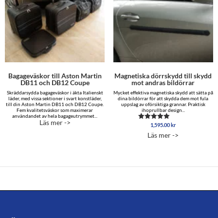
Bagageväskor till Aston Martin
Magnetiska dörrskydd till skydd
DB11 och DB12 Coupe
mot andras bildörrar
Skräddarsydda bagageväskor i äkta Italienskt
Mycket effektiva magnetiska skydd att sätta på
läder, med vissa sektioner i svart konstläder,
dina bildörrar för att skydda dem mot fula
till din Aston Martin DB11 och DB12 Coupe.
uppslag av oförsiktiga grannar. Praktisk
Fem kvalitetsväskor som maximerar
ihoprullbar design...
användandet av hela bagageutrymmet...
Läs mer ->
1,595.00
kr
Betygsatt
4.96
Läs mer ->
av 5