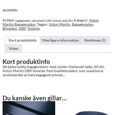
Martin
DB9
24,195.00
kr
Volante
mängd
Artikel:
Kategori:
Aston
bagagevaskor_astonmartin_db9_volante_ikad_001
Martin Bagageväskor
Taggar:
Aston Martin
,
Bagageväskor
,
Bilväskor
,
DB9
,
Volante
Kort produktinfo
Ytterligare information
Omdömen (1)
Video
Kort produktinfo
Skräddarsydda bagageväskor med utsida i Italienskt läder, till din
Aston Martin DB9 Volante. Fem kvalitetsväskor som maximerar
användandet av hela bagageutrymmet…
Du kanske även gillar…