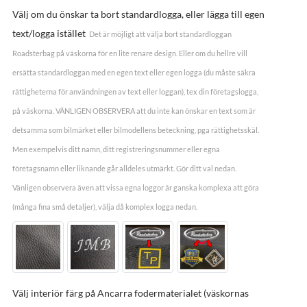
Välj om du önskar ta bort standardlogga, eller lägga till egen
text/logga istället
Det är möjligt att välja bort standardloggan
Roadsterbag på väskorna för en lite renare design. Eller om du hellre vill
ersätta standardloggan med en egen text eller egen logga (du måste säkra
rättigheterna för användningen av text eller loggan), tex din företagslogga,
på väskorna. VÄNLIGEN OBSERVERA att du inte kan önskar en text som är
detsamma som bilmärket eller bilmodellens beteckning, pga rättighetsskäl.
Men exempelvis ditt namn, ditt registreringsnummer eller egna
företagsnamn eller liknande går alldeles utmärkt. Gör ditt val nedan.
Vänligen observera även att vissa egna loggor är ganska komplexa att göra
(många fina små detaljer), välja då komplex logga nedan.
Välj interiör färg på Ancarra fodermaterialet (väskornas