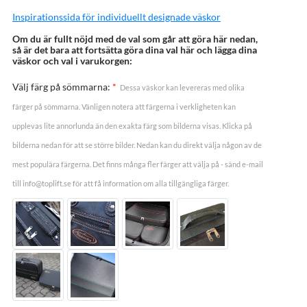
Inspirationssida för individuellt designade väskor
Om du är fullt nöjd med de val som går att göra här nedan,
så är det bara att fortsätta göra dina val här och lägga dina
väskor och val i varukorgen:
Välj färg på sömmarna:
*
Dessa väskor kan levereras med olika
färger på sömmarna. Vänligen notera att färgerna i verkligheten kan
upplevas lite annorlunda än den exakta färg som bilderna visas. Klicka på
bilderna nedan för att se större bilder. Nedan kan du direkt välja någon av de
mest populära färgerna. Det finns många fler färger att välja på - sänd e-mail
till info@toplift.se för att få information om alla tillgängliga färger.