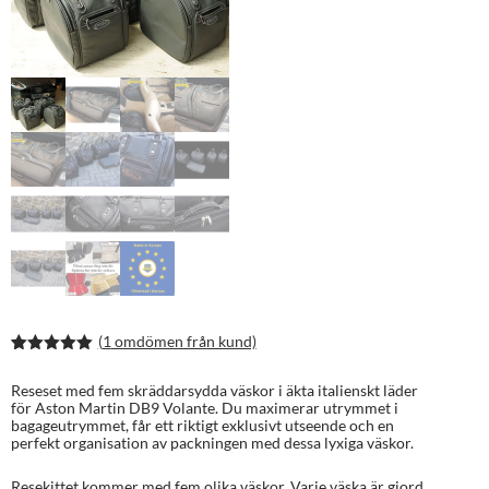
(
1
omdömen från kund)
Betygsatt
2
5.00
av 5
Reseset med fem skräddarsydda väskor i äkta italienskt läder
baserat på
för Aston Martin DB9 Volante. Du maximerar utrymmet i
kundrecens
bagageutrymmet, får ett riktigt exklusivt utseende och en
ioner
perfekt organisation av packningen med dessa lyxiga väskor.
Resekittet kommer med fem olika väskor. Varje väska är gjord