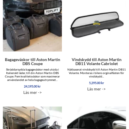
Bagageväskor till Aston Martin
Vindskydd till Aston Martin
DBS Coupe
DB11 Volante Cabriolet
Skräddarsydda bagageväskor med utsida i
Nätbaserat vindskydd till Aston Martin DB11
Italienskt läder, till din Aston Martin DBS
Volante. Monteras i bilens orginalfästen för
Coupe. Fem kvalitetsväskor som maximerar
vindskydd...
användandet av hela bagageutrymmet...
5,295.00
kr
24,195.00
kr
Läs mer ->
Läs mer ->