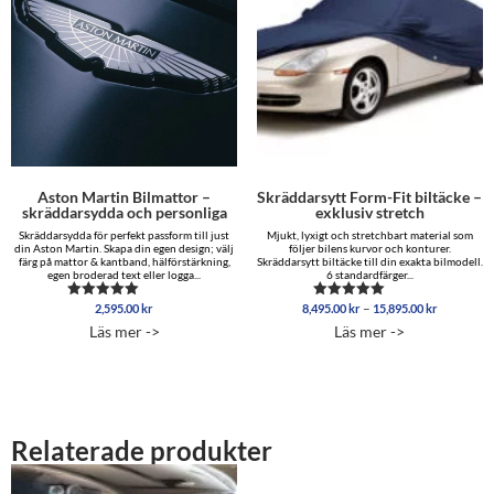
Aston Martin Bilmattor –
Skräddarsytt Form-Fit biltäcke –
skräddarsydda och personliga
exklusiv stretch
Skräddarsydda för perfekt passform till just
Mjukt, lyxigt och stretchbart material som
din Aston Martin. Skapa din egen design; välj
följer bilens kurvor och konturer.
färg på mattor & kantband, hälförstärkning,
Skräddarsytt biltäcke till din exakta bilmodell.
egen broderad text eller logga...
6 standardfärger...
Prisinterva
–
2,595.00
kr
8,495.00
kr
15,895.00
kr
Betygsatt
Betygsatt
8,495.00 
5.00
5.00
Läs mer ->
Läs mer ->
av 5
av 5
till
15,895.00
Relaterade produkter