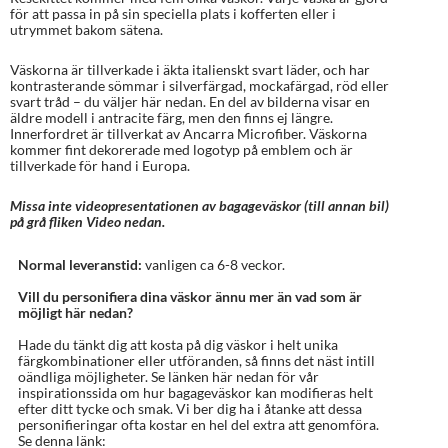
för att passa in på sin speciella plats i kofferten eller i
utrymmet bakom sätena.
Väskorna är tillverkade i äkta italienskt svart läder, och har
kontrasterande sömmar i silverfärgad, mockafärgad, röd eller
svart tråd – du väljer här nedan. En del av bilderna visar en
äldre modell i antracite färg, men den finns ej längre.
Innerfordret är tillverkat av Ancarra Microfiber. Väskorna
kommer fint dekorerade med logotyp på emblem och är
tillverkade för hand i Europa.
Missa inte videopresentationen av bagageväskor (till annan bil)
på grå fliken Video nedan.
Normal leveranstid:
vanligen ca 6-8 veckor.
Vill du personifiera dina väskor ännu mer än vad som är
möjligt här nedan?
Hade du tänkt dig att kosta på dig väskor i helt unika
färgkombinationer eller utföranden, så finns det näst intill
oändliga möjligheter. Se länken här nedan för vår
inspirationssida om hur bagageväskor kan modifieras helt
efter ditt tycke och smak. Vi ber dig ha i åtanke att dessa
personifieringar ofta kostar en hel del extra att genomföra.
Se denna länk: