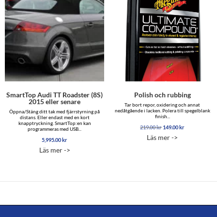
SmartTop Audi TT Roadster (8S)
Polish och rubbing
2015 eller senare
Tar bort repor, oxidering och annat
nedåtgående i lacken. Polera till spegelblank
Öppna/Stäng ditt tak med fjärrstyrning på
finish...
distans. Eller endast med en kort
knapptryckning. SmartTop:en kan
Det
Det
219.00
kr
149.00
kr
programmeras med USB...
ursprungliga
nuvarande
Läs mer ->
5,995.00
kr
priset
priset
var:
är:
Läs mer ->
219.00 kr.
149.00 kr.