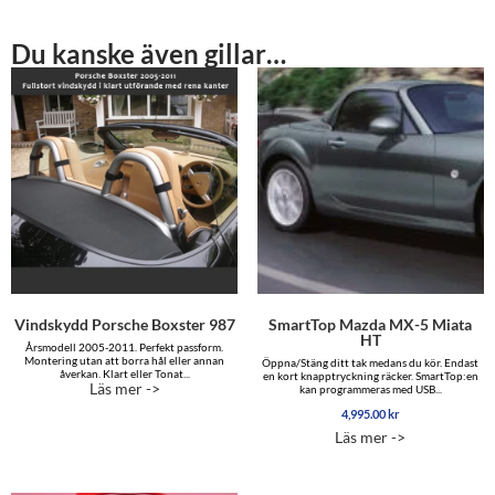
Du kanske även gillar…
Vindskydd Porsche Boxster 987
SmartTop Mazda MX-5 Miata
HT
Årsmodell 2005-2011. Perfekt passform.
Montering utan att borra hål eller annan
Öppna/Stäng ditt tak medans du kör. Endast
åverkan. Klart eller Tonat...
en kort knapptryckning räcker. SmartTop:en
Läs mer ->
kan programmeras med USB...
4,995.00
kr
Läs mer ->