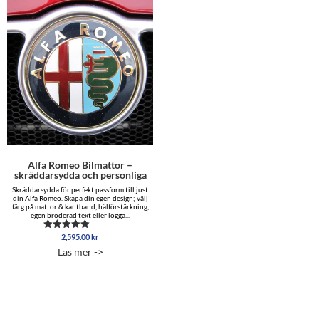
Alfa Romeo Bilmattor –
skräddarsydda och personliga
Skräddarsydda för perfekt passform till just
din Alfa Romeo. Skapa din egen design; välj
färg på mattor & kantband, hälförstärkning,
egen broderad text eller logga...
2,595.00
kr
Betygsatt
4.75
Läs mer ->
av 5