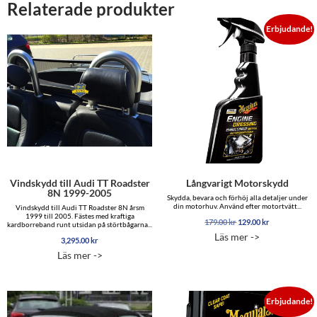
Relaterade produkter
Erbjudande!
Vindskydd till Audi TT Roadster
Långvarigt Motorskydd
8N 1999-2005
Skydda, bevara och förhöj alla detaljer under
din motorhuv. Använd efter motortvätt...
Vindskydd till Audi TT Roadster 8N årsm
1999 till 2005. Fästes med kraftiga
Det
Det
179.00
kr
129.00
kr
kardborreband runt utsidan på störtbågarna...
ursprungliga
nuvarande
Läs mer ->
3,295.00
kr
priset
priset
var:
är:
Läs mer ->
179.00 kr.
129.00 kr.
Erbjudande!