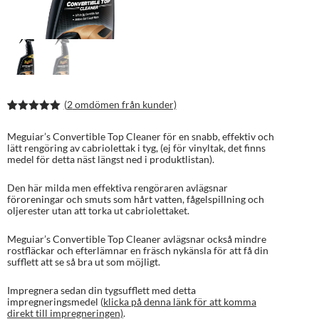
(
2
omdömen från kunder)
Betygsatt
3
5.00
av 5
Meguiar’s Convertible Top Cleaner för en snabb, effektiv och
baserat på
lätt rengöring av cabriolettak i tyg, (ej för vinyltak, det finns
kundrecens
medel för detta näst längst ned i produktlistan).
ioner
Den här milda men effektiva rengöraren avlägsnar
föroreningar och smuts som hårt vatten, fågelspillning och
oljerester utan att torka ut cabriolettaket.
Meguiar’s Convertible Top Cleaner avlägsnar också mindre
rostfläckar och efterlämnar en fräsch nykänsla för att få din
sufflett att se så bra ut som möjligt.
Impregnera sedan din tygsufflett med detta
impregneringsmedel (
klicka på denna länk för att komma
direkt till impregneringen)
.