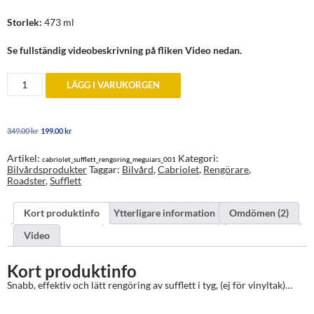
Storlek:
473 ml
Se fullständig videobeskrivning på fliken Video nedan.
Rengörning
LÄGG I VARUKORGEN
av
tyg-
sufflett
mängd
Det
Det
349.00
kr
199.00
kr
ursprungliga
nuvarande
priset
priset
Artikel:
Kategori:
cabriolet_sufflett_rengoring_meguiars_001
var:
är:
Bilvårdsprodukter
Taggar:
Bilvård
,
Cabriolet
,
Rengörare
,
349.00 kr.
199.00 kr.
Roadster
,
Sufflett
Kort produktinfo
Ytterligare information
Omdömen (2)
Video
Kort produktinfo
Snabb, effektiv och lätt rengöring av sufflett i tyg, (ej för vinyltak)…