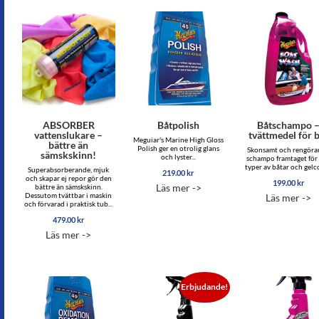
ABSORBER
Båtpolish
Båtschampo 
vattenslukare –
tvättmedel för 
Meguiar's Marine High Gloss
bättre än
Polish ger en otrolig glans
Skonsamt och rengör
sämskskinn!
och lyster...
schampo framtaget för 
typer av båtar och gelco
Superabsorberande, mjuk
219.00
kr
och skapar ej repor gör den
199.00
kr
Läs mer ->
bättre än sämskskinn.
Dessutom tvättbar i maskin
Läs mer ->
och förvarad i praktisk tub...
479.00
kr
Läs mer ->
Erbjudande!