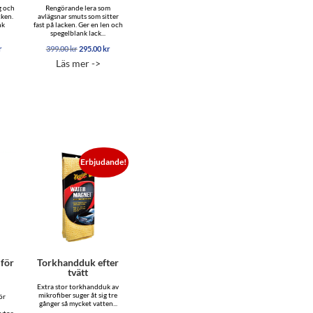
g och
Rengörande lera som
cken.
avlägsnar smuts som sitter
nk
fast på lacken. Ger en len och
spegelblank lack...
Det
Det
Det
r
399.00
kr
295.00
kr
gliga
nuvarande
ursprungliga
nuvarande
Läs mer ->
priset
priset
priset
är:
var:
är:
r.
149.00 kr.
399.00 kr.
295.00 kr.
Erbjudande!
 för
Torkhandduk efter
tvätt
Extra stor torkhandduk av
mikrofiber suger åt sig tre
ör
gånger så mycket vatten...