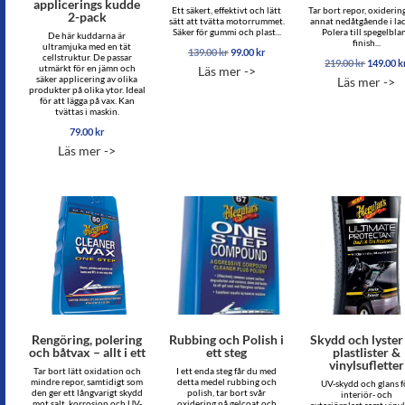
applicerings kudde
Ett säkert, effektivt och lätt
Tar bort repor, oxiderin
2-pack
sätt att tvätta motorrummet.
annat nedåtgående i la
Säker för gummi och plast...
Polera till spegelbla
De här kuddarna är
finish...
ultramjuka med en tät
Det
Det
139.00
kr
99.00
kr
cellstruktur. De passar
Det
ursprungliga
nuvarande
219.00
kr
149.00
k
utmärkt för en jämn och
Läs mer ->
ursprun
priset
priset
säker applicering av olika
Läs mer ->
priset
var:
är:
produkter på olika ytor. Ideal
var:
för att lägga på vax. Kan
139.00 kr.
99.00 kr.
tvättas i maskin.
219.00 k
79.00
kr
Läs mer ->
Rengöring, polering
Rubbing och Polish i
Skydd och lyster
och båtvax – allt i ett
ett steg
plastlister &
vinylsufletter
Tar bort lätt oxidation och
I ett enda steg får du med
mindre repor, samtidigt som
detta medel rubbing och
UV-skydd och glans f
den ger ett långvarigt skydd
polish, tar bort svår
interiör- och
mot salt, korrosion och UV-
oxidering på gelcoat och