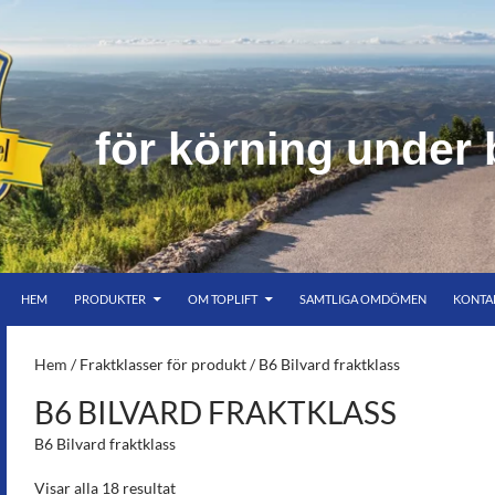
f
ö
r
k
ö
r
n
i
n
g
u
n
d
e
r
HOPPA TILL INNEHÅLL
er bar himmel
HEM
PRODUKTER
OM TOPLIFT
SAMTLIGA OMDÖMEN
KONTA
S-
Hem
/ Fraktklasser för produkt / B6 Bilvard fraktklass
B6 BILVARD FRAKTKLASS
B6 Bilvard fraktklass
Visar alla 18 resultat