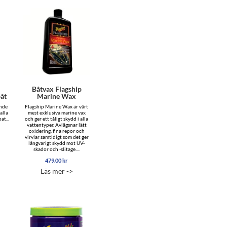
–
Båtvax Flagship
båt
Marine Wax
ande
Flagship Marine Wax är vårt
alla
mest exklusiva marine vax
at...
och ger ett tåligt skydd i alla
vattentyper. Avlägsnar lätt
oxidering, fina repor och
virvlar samtidigt som det ger
långvarigt skydd mot UV-
skador och -slitage....
479.00
kr
Läs mer ->