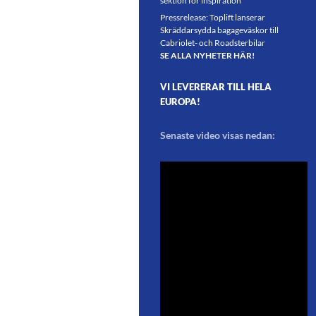
sektion för inspiration
Pressrelease: Toplift lanserar
Skräddarsydda bagageväskor till
Cabriolet- och Roadsterbilar
SE ALLA NYHETER HÄR!
VI LEVERERAR TILL HELA
EUROPA!
Senaste video visas nedan: