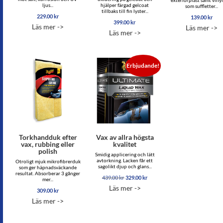
exteriörplast samt viny
ljus...
hjälper färgad gelcoat
som suffletter...
tillbaks till fin lyster...
229.00
kr
139.00
kr
399.00
kr
Läs mer ->
Läs mer ->
Läs mer ->
Erbjudande!
Torkhandduk efter
Vax av allra högsta
vax, rubbing eller
kvalitet
polish
Smidig applicering och lätt
avtorkning. Lacken får ett
Otroligt mjuk mikrofibrerduk
sagolikt djup och glans...
som ger häpnadsväckande
resultat. Absorberar 3 gånger
Det
Det
439.00
kr
329.00
kr
mer...
ursprungliga
nuvarande
Läs mer ->
309.00
kr
priset
priset
var:
är:
Läs mer ->
439.00 kr.
329.00 kr.