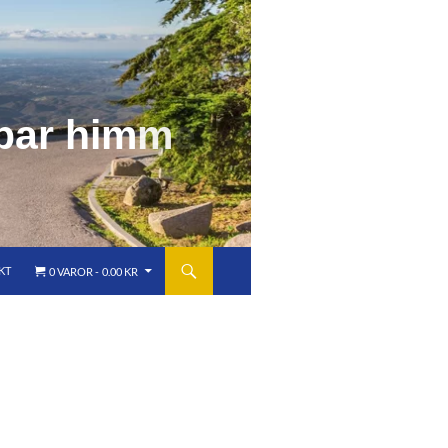
b
a
r
h
i
m
m
e
l
KT
0 VAROR
0.00 KR