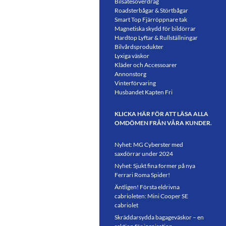
Bilsätesöverdrag
Roadsterbågar & Störtbågar
Smart Top Fjärröppnare tak
Magnetiska skydd för bildörrar
Hardtop Lyftar & Rullställningar
Bilvårdsprodukter
Lyxiga väskor
Kläder och Accessoarer
Annonstorg
Vinterförvaring
Husbandet Kapten Fri
KLICKA HÄR FÖR ATT LÄSA ALLA
OMDÖMEN FRÅN VÅRA KUNDER.
Nyhet: MG Cyberster med
saxdörrar under 2024
Nyhet: Sjukt fina former på nya
Ferrari Roma Spider!
Äntligen! Första eldrivna
cabrioleten: Mini Cooper SE
cabriolet
Skräddarsydda bagageväskor – en