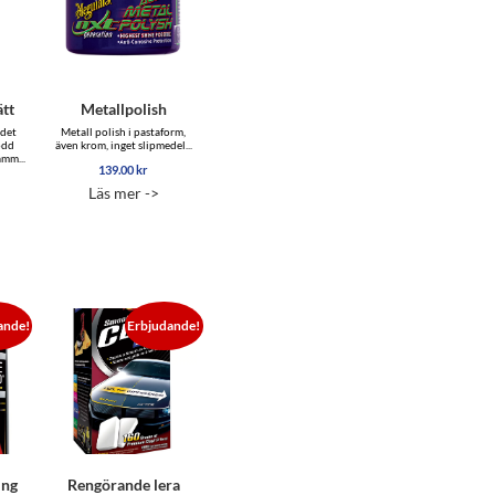
tt
Metallpolish
 det
Metall polish i pastaform,
odd
även krom, inget slipmedel...
mm...
139.00
kr
Läs mer ->
ande!
Erbjudande!
ing
Rengörande lera