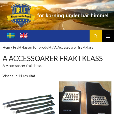
f
ö
r
k
ö
r
n
i
n
g
u
n
d
e
r
b
a
r
h
i
m
m
e
l
Sök
Toplift.se – för körning under bar himmel
HOPPA
TILL
PRIMÄ
Hem
/ Fraktklasser för produkt / A Accessoarer fraktklass
INNEHÅLL
MENY
A ACCESSOARER FRAKTKLASS
A Accessoarer fraktklass
Visar alla 14 resultat