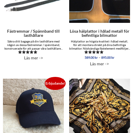
Fästremmar / Spännband till
Lösa hälplattor i hålad metall för
lasthållare
befintliga bilmattor
Säkra ditt bagage på din lasthållare med
Hälplattor av högsta kvalitet i hålad metall,
någon av dessa fästremmar / spännband,
för att montera direkt på dina befintliga
konstruerade för att passar våra lasthållare...
bilmattor. Nödvändiga fästelement medföljer...
Prisintervall
Läs mer ->
–
589.00
kr
895.00
kr
Betygsatt
Betygsatt
589.00 kr
5.00
5.00
Läs mer ->
av 5
av 5
till
895.00 kr
Erbjudande!