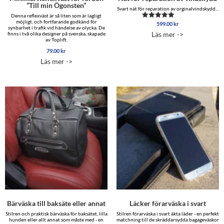
”Till min Ögonsten”
Svart nät för reparation av orginalvindskydd...
Denna reflexväst är så liten som är lagligt
möjligt, och fortfarande godkänd för
599.00
kr
Betygsatt
synbarhet i trafik vid händelse av olycka. De
5.00
Läs mer ->
finns i två olika designer på svenska, skapade
av 5
av Toplift.
79.00
kr
Läs mer ->
Bärväska till baksäte eller annat
Läcker förarväska i svart
Stilren och praktisk bärväska för baksätet, lilla
Stilren förarväska i svart äkta läder - en perfekt
hunden eller allt annat som måste med - en
matchning till de skräddarsydda bagageväskor