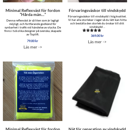
Minimal Reflexväst för fordon
Förvaringsväskor till vindskydd
”Hårda män…”
Förvaringsväskor till vindskydd i hög kvalitet.
Vi har alla storlekar i lager så du lätt kan hitta
Denna reflexväst är så liten som är lagligt
och beställa den storlek du önskar till ditt
möjligt, och fortfarande godkänd för
vindskydd ...
synbarhet i trafik vid händelse av olycka. De
finns i två olika designer på svenska, skapade
av Toplift.
369.00
kr
Betygsatt
4.00
79.00
kr
Läs mer ->
av 5
Läs mer ->
Minimal Reflexväst för fordon
Nät för reparation av vindskydd