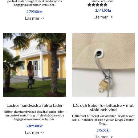
perfekt matchning till de skräddarsydda
som vi erbjuder...
bagageväskor som vi erbjuder...
2,449.00
kr
Betygsatt
2,795.00
kr
4.50
Läs mer ->
Läs mer ->
av 5
Läcker handväska i äkta läder
Lås och kabel för biltäcke – mot
stöld och vind
Stilren damhandväska i äkta Italienskt läder -
en perfekt matchning till de skräddarsydda
Håller fast biltäcket väl vid bilen, skyddar mot
bagageväskor som vi erbjuder...
stöld, inklusive lås och nycklar. Drygt 2 meter
långt...
2,895.00
kr
575.00
kr
Läs mer ->
Läs mer ->