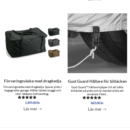
Förvaringsväska med dragkedja
Gust Guard Hållare för biltäcken
Förvaringsväska med dragkedja. Sparar plats i
Gust Guard™ hållare hjälper till att hålla
bagage eller garage. Håller täcket snyggt och
biltäcket på plats och är mycket enkla att
rent. Väskans två handtag...
använda. Fästs...
1,495.00
kr
Betygsatt
865.00
kr
Betygsatt
5.00
4.75
Läs mer ->
Läs mer ->
av 5
av 5