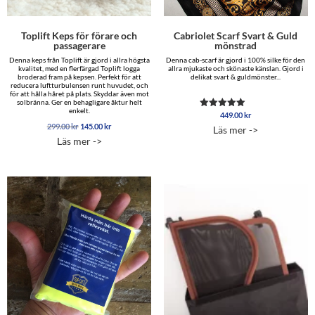
Toplift Keps för förare och
Cabriolet Scarf Svart & Guld
passagerare
mönstrad
Denna keps från Toplift är gjord i allra högsta
Denna cab-scarf är gjord i 100% silke för den
kvalitet, med en flerfärgad Toplift logga
allra mjukaste och skönaste känslan. Gjord i
broderad fram på kepsen. Perfekt för att
delikat svart & guldmönster...
reducera luftturbulensen runt huvudet, och
för att hålla håret på plats. Skyddar även mot
solbränna. Ger en behagligare åktur helt
enkelt.
449.00
kr
Betygsatt
5.00
Det
Det
299.00
kr
145.00
kr
Läs mer ->
av 5
ursprungliga
nuvarande
Läs mer ->
priset
priset
var:
är:
299.00 kr.
145.00 kr.