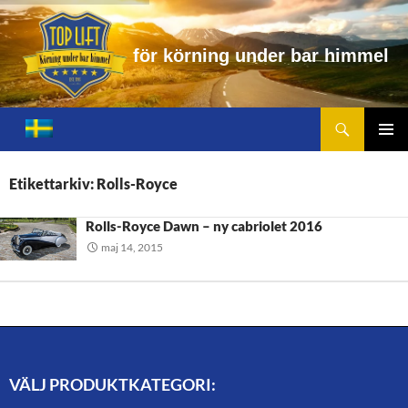
f
ö
r
k
ö
r
n
i
n
g
u
n
d
e
r
b
a
r
h
i
m
m
e
l
Sök
Toplift.se – för körning under bar himmel
HOPPA
TILL
PRIMÄ
INNEHÅLL
MENY
Etikettarkiv: Rolls-Royce
Rolls-Royce Dawn – ny cabriolet 2016
maj 14, 2015
VÄLJ PRODUKTKATEGORI: