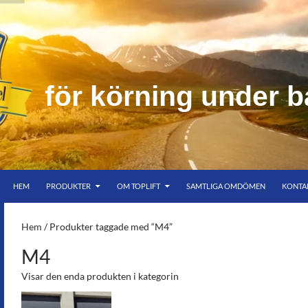
f
ö
r
k
ö
r
n
i
n
g
u
n
d
e
r
b
HOPPA TILL INNEHÅLL
er bar himmel
HEM
PRODUKTER
OM TOPLIFT
SAMTLIGA OMDÖMEN
KONTA
S-
Hem
/ Produkter taggade med “M4”
M4
Visar den enda produkten i kategorin