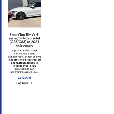
SmartTop BMW 4-
serie / M4 Cabriolet
(G23/G83) år 2021
och senare
Öppna/Stäng ditt tak på
distans med bilens
orginalnyckel. Endast en kort
knapptryckning räcker för att
öppna/stänga taket med
knappen inne i bilen.
SmartTop:en kan
programmeras med USB...
5,995.00
kr
Läs mer ->