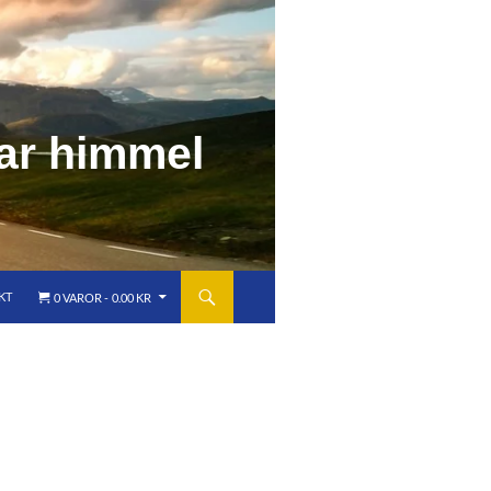
a
r
h
i
m
m
e
l
KT
0 VAROR
0.00 KR