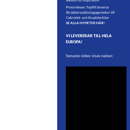
sektion för inspiration
Pressrelease: Toplift lanserar
Skräddarsydda bagageväskor till
Cabriolet- och Roadsterbilar
SE ALLA NYHETER HÄR!
VI LEVERERAR TILL HELA
EUROPA!
Senaste video visas nedan: