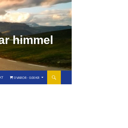
a
r
h
i
m
m
e
l
KT
0 VAROR
0.00 KR