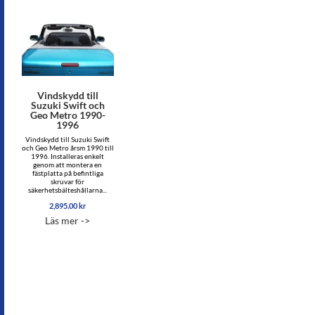
Vindskydd till
Suzuki Swift och
Geo Metro 1990-
1996
Vindskydd till Suzuki Swift
och Geo Metro årsm 1990 till
1996. Installeras enkelt
genom att montera en
fästplatta på befintliga
skruvar för
säkerhetsbälteshållarna...
2,895.00
kr
Läs mer ->