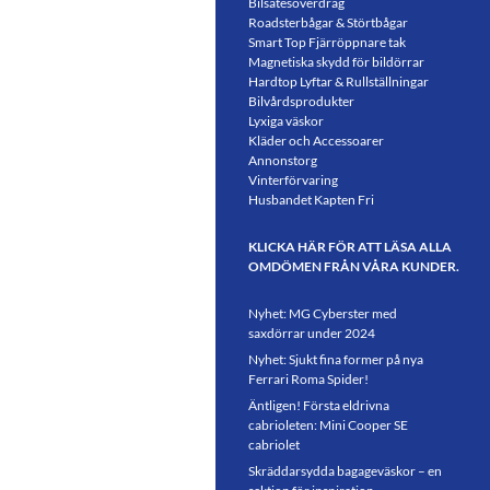
Bilsätesöverdrag
Roadsterbågar & Störtbågar
Smart Top Fjärröppnare tak
Magnetiska skydd för bildörrar
Hardtop Lyftar & Rullställningar
Bilvårdsprodukter
Lyxiga väskor
Kläder och Accessoarer
Annonstorg
Vinterförvaring
Husbandet Kapten Fri
KLICKA HÄR FÖR ATT LÄSA ALLA
OMDÖMEN FRÅN VÅRA KUNDER.
Nyhet: MG Cyberster med
saxdörrar under 2024
Nyhet: Sjukt fina former på nya
Ferrari Roma Spider!
Äntligen! Första eldrivna
cabrioleten: Mini Cooper SE
cabriolet
Skräddarsydda bagageväskor – en