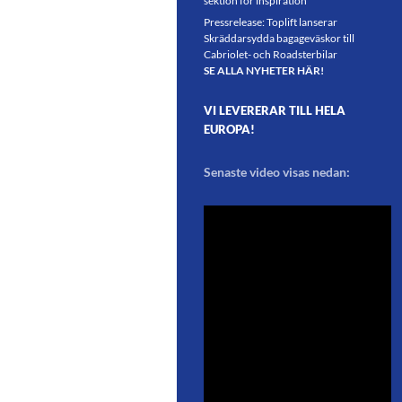
sektion för inspiration
Pressrelease: Toplift lanserar
Skräddarsydda bagageväskor till
Cabriolet- och Roadsterbilar
SE ALLA NYHETER HÄR!
VI LEVERERAR TILL HELA
EUROPA!
Senaste video visas nedan: