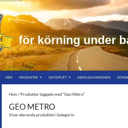
f
ö
r
k
ö
r
n
i
n
g
u
n
d
e
r
b
HOPPA TILL INNEHÅLL
er bar himmel
HEM
PRODUKTER
OM TOPLIFT
SAMTLIGA OMDÖMEN
KONTA
S-
Hem
/ Produkter taggade med “Geo Metro”
GEO METRO
Visar den enda produkten i kategorin