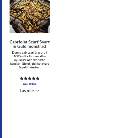
Cabriolet Scarf Svart
& Guld mönstrad
Denna cab-scarf är gjord i
100% silke för den allra
mjukaste och skönaste
känslan. Gjord i delikat svart
& guldmönster...
449.00
kr
Betygsatt
5.00
Läs mer ->
av 5