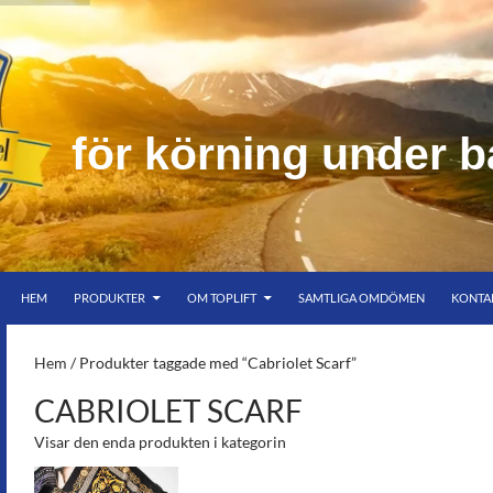
f
ö
r
k
ö
r
n
i
n
g
u
n
d
e
r
b
HOPPA TILL INNEHÅLL
er bar himmel
HEM
PRODUKTER
OM TOPLIFT
SAMTLIGA OMDÖMEN
KONTA
S-
Hem
/ Produkter taggade med “Cabriolet Scarf”
CABRIOLET SCARF
Visar den enda produkten i kategorin