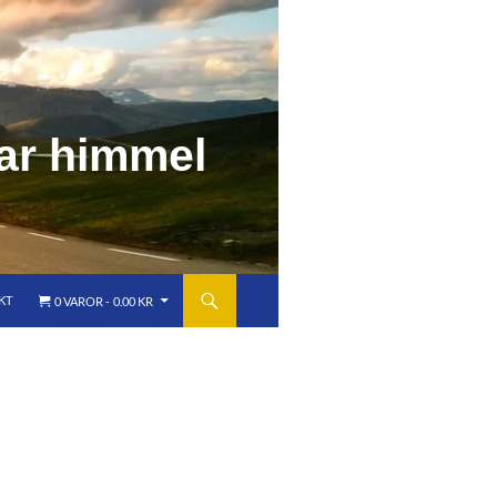
a
r
h
i
m
m
e
l
KT
0 VAROR
0.00 KR