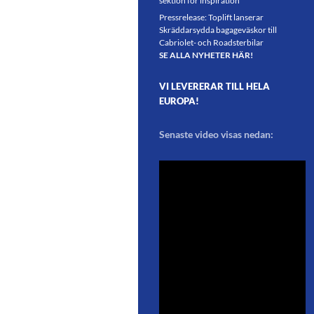
sektion för inspiration
Pressrelease: Toplift lanserar
Skräddarsydda bagageväskor till
Cabriolet- och Roadsterbilar
SE ALLA NYHETER HÄR!
VI LEVERERAR TILL HELA
EUROPA!
Senaste video visas nedan: