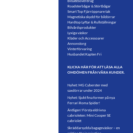
Bilsätesöverdrag
Roadsterbågar & Störtbågar
Smart Top Fjärröppnare tak
Magnetiska skydd för bildörrar
Hardtop Lyftar & Rullställningar
Bilvårdsprodukter
Lyxiga väskor
Kläder och Accessoarer
Annonstorg
Vinterförvaring
Husbandet Kapten Fri
KLICKA HÄR FÖR ATT LÄSA ALLA
OMDÖMEN FRÅN VÅRA KUNDER.
Nyhet: MG Cyberster med
saxdörrar under 2024
Nyhet: Sjukt fina former på nya
Ferrari Roma Spider!
Äntligen! Första eldrivna
cabrioleten: Mini Cooper SE
cabriolet
Skräddarsydda bagageväskor – en