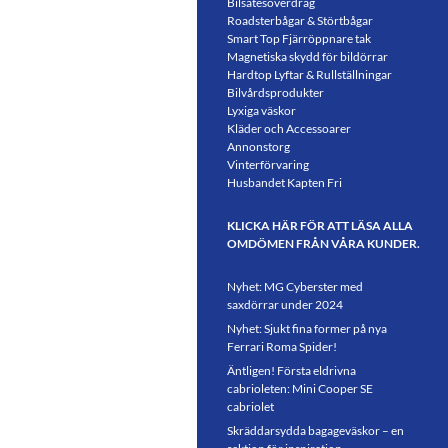
Bilsätesöverdrag
Roadsterbågar & Störtbågar
Smart Top Fjärröppnare tak
Magnetiska skydd för bildörrar
Hardtop Lyftar & Rullställningar
Bilvårdsprodukter
Lyxiga väskor
Kläder och Accessoarer
Annonstorg
Vinterförvaring
Husbandet Kapten Fri
KLICKA HÄR FÖR ATT LÄSA ALLA
OMDÖMEN FRÅN VÅRA KUNDER.
Nyhet: MG Cyberster med
saxdörrar under 2024
Nyhet: Sjukt fina former på nya
Ferrari Roma Spider!
Äntligen! Första eldrivna
cabrioleten: Mini Cooper SE
cabriolet
Skräddarsydda bagageväskor – en