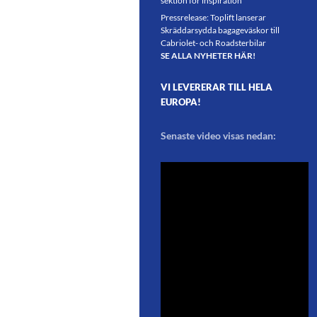
sektion för inspiration
Pressrelease: Toplift lanserar
Skräddarsydda bagageväskor till
Cabriolet- och Roadsterbilar
SE ALLA NYHETER HÄR!
VI LEVERERAR TILL HELA
EUROPA!
Senaste video visas nedan: