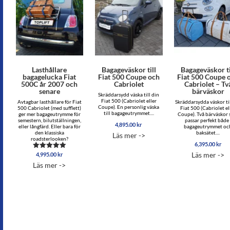
Lasthållare
Bagageväskor till
Bagageväskor ti
bagagelucka Fiat
Fiat 500 Coupe och
Fiat 500 Coupe 
500C år 2007 och
Cabriolet
Cabriolet – Tv
senare
bärväskor
Skräddarsydd väska till din
Fiat 500 (Cabriolet eller
Avtagbar lasthållare för Fiat
Skräddarsydda väskor til
Coupe). En personlig väska
500 Cabriolet (med sufflett)
Fiat 500 (Cabriolet el
till bagageutrymmet....
ger mer bagageutrymme för
Coupe). Två bärväskor
semestern, bilutställningen,
passar perfekt både 
4,895.00
kr
eller långfärd. Eller bara för
bagageutrymmet oc
den klassiska
baksätet....
Läs mer ->
roadsterlooken?
6,395.00
kr
Läs mer ->
4,995.00
kr
Betygsatt
5.00
Läs mer ->
av 5