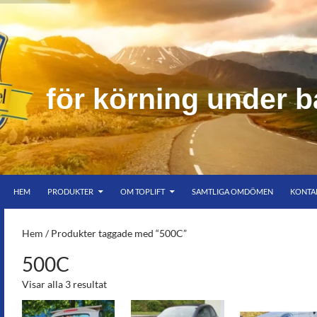
f
ö
r
k
ö
r
n
i
n
g
u
n
d
e
r
b
HOPPA TILL INNEHÅLL
er bar himmel
HEM
PRODUKTER
OM TOPLIFT
SAMTLIGA OMDÖMEN
KONTA
S-
Hem
/ Produkter taggade med “500C”
500C
Visar alla 3 resultat