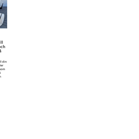
ll
och
å
l din
ler
 som
i
h