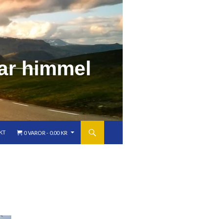
a
r
h
i
m
m
e
l
KT
0 VAROR
0.00 KR