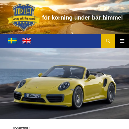
f
ö
r
k
ö
r
n
i
n
g
u
n
d
e
r
b
a
r
h
i
m
m
e
l
Sök
Toplift.se – för körning under bar himmel
HOPPA
TILL
PRIMÄ
INNEHÅLL
MENY
NYHETER!