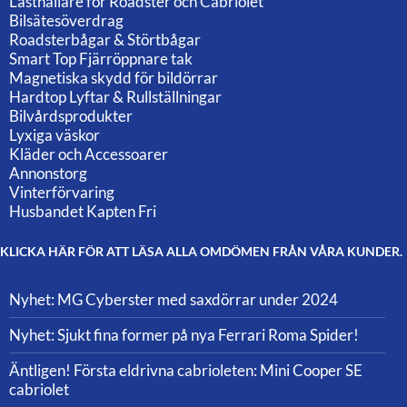
Lasthållare för Roadster och Cabriolet
Bilsätesöverdrag
Roadsterbågar & Störtbågar
Smart Top Fjärröppnare tak
Magnetiska skydd för bildörrar
Hardtop Lyftar & Rullställningar
Bilvårdsprodukter
Lyxiga väskor
Kläder och Accessoarer
Annonstorg
Vinterförvaring
Husbandet Kapten Fri
KLICKA HÄR FÖR ATT LÄSA ALLA OMDÖMEN FRÅN VÅRA KUNDER.
Nyhet: MG Cyberster med saxdörrar under 2024
Nyhet: Sjukt fina former på nya Ferrari Roma Spider!
Äntligen! Första eldrivna cabrioleten: Mini Cooper SE
cabriolet