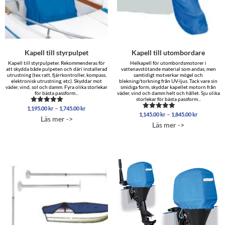
Kapell till styrpulpet
Kapell till utombordare
Kapell till styrpulpeter. Rekommenderas för
Helkapell för utombordsmotorer i
att skydda både pulpeten och däri installerad
vattenavstötande material som andas, men
utrustning (tex ratt, fjärrkontroller, kompass,
samtidigt motverkar mögel och
elektronisk utrustning, etc). Skyddar mot
blekning/torkning från UV-ljus. Tack vare sin
väder, vind, sol och damm. Fyra olika storlekar
smidiga form, skyddar kapellet motorn från
för bästa passform...
väder, vind och damm helt och hållet. Sju olika
storlekar för bästa passform...
Prisintervall:
–
1,195.00
kr
1,745.00
kr
Betygsatt
Prisinterva
–
1,195.00 kr
1,145.00
kr
1,845.00
kr
5.00
Betygsatt
Läs mer ->
1,145.00 
av 5
4.83
till
Läs mer ->
av 5
till
1,745.00 kr
1,845.00 