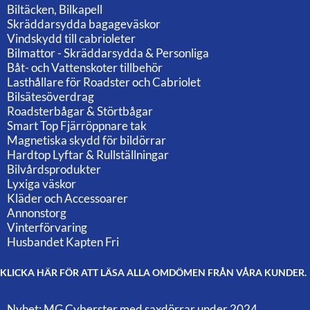
Biltäcken, Bilkapell
Skräddarsydda bagageväskor
Vindskydd till cabrioleter
Bilmattor - Skräddarsydda & Personliga
Båt- och Vattenskoter tillbehör
Lasthållare för Roadster och Cabriolet
Bilsätesöverdrag
Roadsterbågar & Störtbågar
Smart Top Fjärröppnare tak
Magnetiska skydd för bildörrar
Hardtop Lyftar & Rullställningar
Bilvårdsprodukter
Lyxiga väskor
Kläder och Accessoarer
Annonstorg
Vinterförvaring
Husbandet Kapten Fri
KLICKA HÄR FÖR ATT LÄSA ALLA OMDÖMEN FRÅN VÅRA KUNDER.
Nyhet: MG Cyberster med saxdörrar under 2024