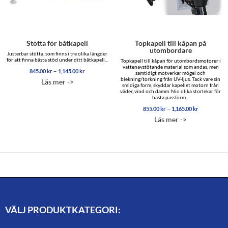
Stötta för båtkapell
Topkapell till kåpan på
utombordare
Justerbar stötta, som finns i tre olika längder
för att finna bästa stöd under ditt båtkapell...
Topkapell till kåpan för utombordsmotorer i
vattenavstötande material som andas, men
Prisintervall:
–
845.00
kr
1,145.00
kr
samtidigt motverkar mögel och
845.00 kr
blekning/torkning från UV-ljus. Tack vare sin
Läs mer ->
till
smidiga form, skyddar kapellet motorn från
1,145.00 kr
väder, vind och damm. Nio olika storlekar för
bästa passform...
Prisinterval
–
855.00
kr
1,165.00
kr
855.00 kr
Läs mer ->
till
1,165.00 k
VÄLJ PRODUKTKATEGORI: