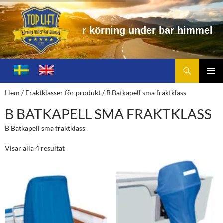
ö
r
n
i
n
g
u
n
d
e
r
b
a
r
h
i
m
m
e
l
Sök
Toplift.se – för körning under bar himmel
HOPPA
TILL
PRIMÄ
Hem
/ Fraktklasser för produkt / B Batkapell sma fraktklass
INNEHÅLL
MENY
B BATKAPELL SMA FRAKTKLASS
B Batkapell sma fraktklass
Visar alla 4 resultat