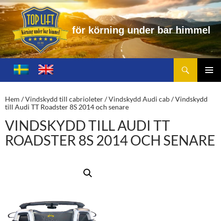
f
ö
r
k
ö
r
n
i
n
g
u
n
d
e
r
b
a
r
h
i
m
m
e
l
Sök
Toplift.se – för körning under bar himmel
HOPPA
TILL
PRIMÄ
INNEHÅLL
MENY
Hem
/
Vindskydd till cabrioleter
/
Vindskydd Audi cab
/ Vindskydd
till Audi TT Roadster 8S 2014 och senare
VINDSKYDD TILL AUDI TT
ROADSTER 8S 2014 OCH SENARE