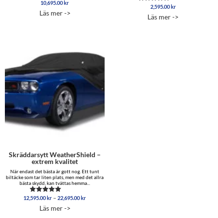
10,695.00
kr
2,595.00
kr
Betygsatt
Läs mer ->
5.00
Läs mer ->
av 5
Skräddarsytt WeatherShield –
extrem kvalitet
När endast det bästa är gott nog. Ett tunt
biltäcke som tar liten plats, men med det allra
bästa skydd, kan tvättas hemma...
Prisintervall:
–
12,595.00
kr
22,695.00
kr
Betygsatt
12,595.00 kr
5.00
Läs mer ->
av 5
till
22,695.00 kr