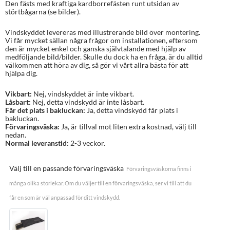
Den fästs med kraftiga kardborrefästen runt utsidan av
störtbågarna (se bilder).
Vindskyddet levereras med illustrerande bild över montering.
Vi får mycket sällan några frågor om installationen, eftersom
den är mycket enkel och ganska självtalande med hjälp av
medföljande bild/bilder. Skulle du dock ha en fråga, är du alltid
välkommen att höra av dig, så gör vi vårt allra bästa för att
hjälpa dig.
Vikbart:
Nej, vindskyddet är inte vikbart.
Låsbart:
Nej, detta vindskydd är inte låsbart.
Får det plats i bakluckan:
Ja, detta vindskydd får plats i
bakluckan.
Förvaringsväska:
Ja, är tillval mot liten extra kostnad, välj till
nedan.
Normal leveranstid:
2-3 veckor.
Välj till en passande förvaringsväska
Förvaringsväskorna finns i
många olika storlekar. Om du väljer till en förvaringsväska, ser vi till att du
får en som är väl anpassad för ditt vindskydd.