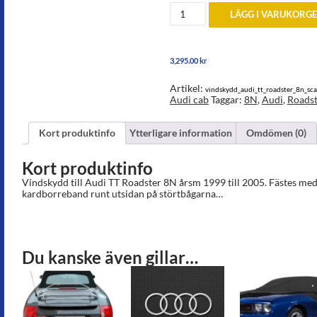
Vindskydd
LÄGG I VARUKORG
till
Audi
TT
Roadster
3,295.00
kr
8N
1999-
2005
Artikel:
vindskydd_audi_tt_roadster_8n_sc
mängd
Audi cab
Taggar:
8N
,
Audi
,
Roadst
Kort produktinfo
Ytterligare information
Omdömen (0)
Kort produktinfo
Vindskydd till Audi TT Roadster 8N årsm 1999 till 2005. Fästes med
kardborreband runt utsidan på störtbågarna…
Du kanske även gillar…