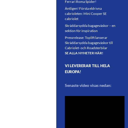
Ferrari Roma Spider!
Äntligen! Första eldrivna
cabrioleten: Mini Cooper SE
cabriolet
Skräddarsydda bagageväskor – en
sektion för inspiration
Pressrelease: Toplift lanserar
Skräddarsydda bagageväskor till
Cabriolet- och Roadsterbilar
SE ALLA NYHETER HÄR!
VI LEVERERAR TILL HELA
EUROPA!
Senaste video visas nedan: