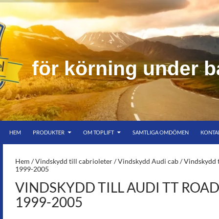
f
ö
r
k
ö
r
n
i
n
g
u
n
d
e
r
b
HOPPA TILL INNEHÅLL
er bar himmel
HEM
PRODUKTER
OM TOPLIFT
SAMTLIGA OMDÖMEN
KONTA
S-
Hem
/
Vindskydd till cabrioleter
/
Vindskydd Audi cab
/ Vindskydd t
1999-2005
VINDSKYDD TILL AUDI TT ROA
1999-2005