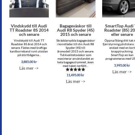
Vindskydd till Audi
Bagageväskor till
SmartTop Audi 
TT Roadster 8S 2014
Audi R8 Spyder (4S)
Roadster (8S) 2
och senare
2015 och senare
eller senare
Vindskydd till Audi TT
Skräddarsydda bagageväskor
Öppna/Stäng ditt tak
Roadster 8S årsö 2014 och
i konstläder till din Audi R8
fjärrstyrning på distans.
senare. Fästes med kraftiga
Spyder (4S) till
endast med en kort
kardborreband runt utsidan
årsmodell 2015 och senare.
knapptryckning.
på störtbågarna...
Två kvalitetsväskor som
SmartTop:en kan
maximerar användandet av
programmeras med USB
3,885.00
kr
hela bagageutrymmet, även
5,995.00
kr
med taket nerfällt...
Läs mer ->
Läs mer ->
11,495.00
kr
Betygsatt
5.00
Läs mer ->
av 5