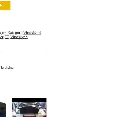
EN
Kategori:
Vindskydd
at_001
er
,
TT
,
Vindskydd
 kraftiga