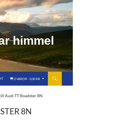
a
r
h
i
m
m
e
l
KT
0 VAROR
0.00 KR
ill Audi TT Roadster 8N
DSTER 8N