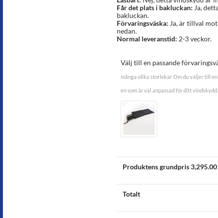
Får det plats i bakluckan:
Ja, dett
bakluckan.
Förvaringsväska:
Ja, är tillval mot
nedan.
Normal leveranstid:
2-3 veckor.
Välj till en passande förvaringsv
många olika storlekar. Om du väljer till en 
en som är väl anpassad för ditt vindskydd.
Produktens grundpris
3,295.00
Totalt