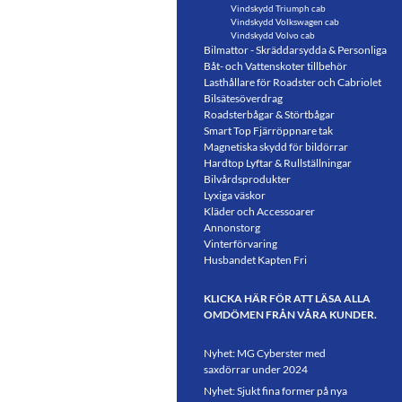
Vindskydd Triumph cab
Vindskydd Volkswagen cab
Vindskydd Volvo cab
Bilmattor - Skräddarsydda & Personliga
Båt- och Vattenskoter tillbehör
Lasthållare för Roadster och Cabriolet
Bilsätesöverdrag
Roadsterbågar & Störtbågar
Smart Top Fjärröppnare tak
Magnetiska skydd för bildörrar
Hardtop Lyftar & Rullställningar
Bilvårdsprodukter
Lyxiga väskor
Kläder och Accessoarer
Annonstorg
Vinterförvaring
Husbandet Kapten Fri
KLICKA HÄR FÖR ATT LÄSA ALLA
OMDÖMEN FRÅN VÅRA KUNDER.
Nyhet: MG Cyberster med
saxdörrar under 2024
Nyhet: Sjukt fina former på nya