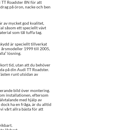
i TT Roadster 8N för att
, drag på öron, nacke och ben
r av mycket god kvalitet,
al såsom ett speciellt vävt
erial som tål tuffa tag.
kydd är speciellt tillverkat
 årsmodeller 1999 till 2005,
lla” lösning.
ort tid, utan att du behöver
ada på din Audi TT Roadster.
ästen runt utsidan av
rerande bild över montering.
 om installationen, eftersom
älvtalande med hjälp av
dock ha en fråga, är du alltid
i vårt allra bästa för att
vikbart.
te låsbart.