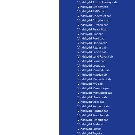
Vindskydd Austin Healey cab
Vindskydd Bentley cab
Vindskydd BMW cab
Vindskydd Chevrolet cab
Vindskydd Chrysler cab
Vindskydd Citroen cab
Vindskydd Ferrari cab
Vindskydd Fiat cab
Vindskydd Ford cab
Vindskydd Honda cab
Vindskydd Jaguar cab
Vindskydd Lancia cab
Vindskydd Land Rover cab
Vindskydd Lexus cab
Vindskydd Lotus cab
Vindskydd Maserati cab
Vindskydd Mazda cab
Vindskydd Mercedes cab
Vindskydd MG cab
Vindskydd Mini Cooper
Vindskydd Mitsubishi cab
Vindskydd Nissan cab
Vindskydd Opel cab
Vindskydd Peugeot cab
Vindskydd Pontiac cab
Vindskydd Porsche cab
Vindskydd Renault cab
Vindskydd Saab cab
Vindskydd Suzuki
Vindskydd Toyota