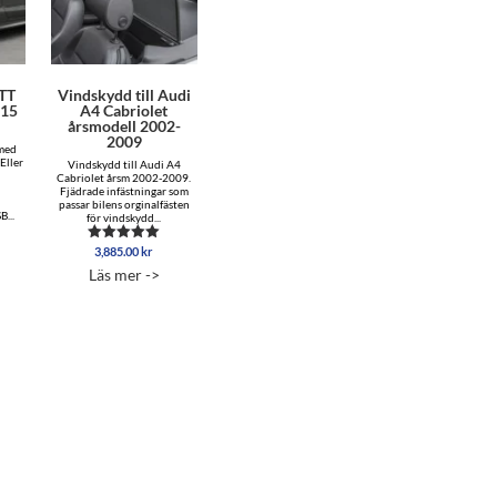
TT
Vindskydd till Audi
015
A4 Cabriolet
årsmodell 2002-
2009
 med
 Eller
Vindskydd till Audi A4
Cabriolet årsm 2002-2009.
Fjädrade infästningar som
passar bilens orginalfästen
...
för vindskydd...
3,885.00
kr
Betygsatt
5.00
Läs mer ->
av 5