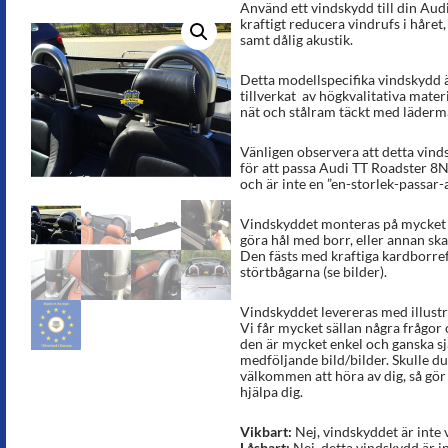
Använd ett vindskydd till din Aud
kraftigt reducera vindrufs i håret
samt dålig akustik.
Detta modellspecifika vindskydd ä
tillverkat av högkvalitativa materi
nät och stålram täckt med lädermat
Vänligen observera att detta vinds
för att passa Audi TT Roadster 8N
och är inte en ”en-storlek-passar-a
Vindskyddet monteras på mycket k
göra hål med borr, eller annan sk
Den fästs med kraftiga kardborref
störtbågarna (se bilder).
Vindskyddet levereras med illust
Vi får mycket sällan några frågor
den är mycket enkel och ganska sj
medföljande bild/bilder. Skulle du 
välkommen att höra av dig, så gör v
hjälpa dig.
Vikbart:
Nej, vindskyddet är inte 
Låsbart:
Nej, detta vindskydd är in