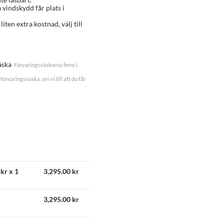
a vindskydd får plats i
 liten extra kostnad, välj till
äska
Förvaringsväskorna finns i
förvaringsväska, ser vi till att du får
kr x 1
3,295.00
kr
3,295.00
kr