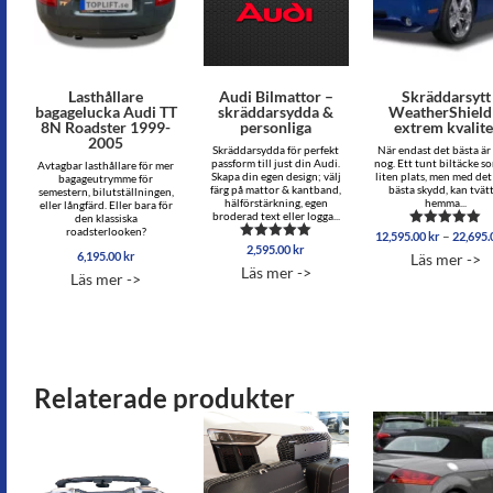
Lasthållare
Audi Bilmattor –
Skräddarsytt
bagagelucka Audi TT
skräddarsydda &
WeatherShield
8N Roadster 1999-
personliga
extrem kvalite
2005
Skräddarsydda för perfekt
När endast det bästa är
passform till just din Audi.
nog. Ett tunt biltäcke s
Avtagbar lasthållare för mer
Skapa din egen design; välj
liten plats, men med det 
bagageutrymme för
färg på mattor & kantband,
bästa skydd, kan tvät
semestern, bilutställningen,
hälförstärkning, egen
hemma...
eller långfärd. Eller bara för
broderad text eller logga...
den klassiska
roadsterlooken?
–
12,595.00
kr
22,695
Betygsatt
2,595.00
kr
Betygsatt
5.00
6,195.00
kr
Läs mer ->
5.00
av 5
Läs mer ->
av 5
Läs mer ->
Relaterade produkter