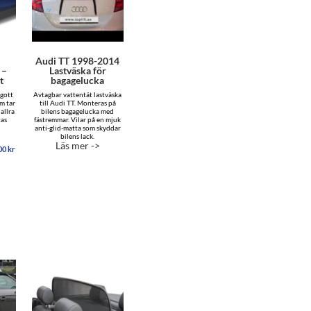
Audi TT 1998-2014
 –
Lastväska för
t
bagagelucka
 gott
Avtagbar vattentät lastväska
om tar
till Audi TT. Monteras på
allra
bilens bagagelucka med
tas
fästremmar. Vilar på en mjuk
anti-glid-matta som skyddar
bilens lack.
Läs mer ->
Prisintervall:
.00
kr
12,595.00 kr
till
22,695.00 kr