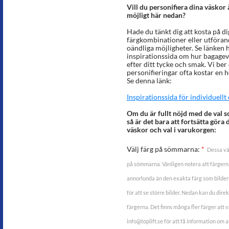
Vill du personifiera dina väskor
möjligt här nedan?
Hade du tänkt dig att kosta på di
färgkombinationer eller utförande
oändliga möjligheter. Se länken 
inspirationssida om hur bagagev
efter ditt tycke och smak. Vi ber 
personifieringar ofta kostar en h
Se denna länk:
Inspirationssida för individuell
Om du är fullt nöjd med de val s
så är det bara att fortsätta göra 
väskor och val i varukorgen:
Välj färg på sömmarna:
*
Dessa vä
på sömmarna. Vänligen notera att färgerna
annorlunda än den exakta färg som bildern
för att se större bilder. Nedan kan du dir
färgerna. Det finns många fler färger att vä
info@toplift.se för att få information om al