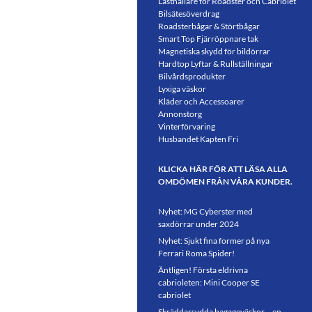
Lasthållare för Roadster och Cabriolet
Bilsätesöverdrag
Roadsterbågar & Störtbågar
Smart Top Fjärröppnare tak
Magnetiska skydd för bildörrar
Hardtop Lyftar & Rullställningar
Bilvårdsprodukter
Lyxiga väskor
Kläder och Accessoarer
Annonstorg
Vinterförvaring
Husbandet Kapten Fri
KLICKA HÄR FÖR ATT LÄSA ALLA
OMDÖMEN FRÅN VÅRA KUNDER.
Nyhet: MG Cyberster med
saxdörrar under 2024
Nyhet: Sjukt fina former på nya
Ferrari Roma Spider!
Äntligen! Första eldrivna
cabrioleten: Mini Cooper SE
cabriolet
Skräddarsydda bagageväskor – en