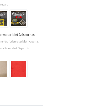
 nedan.
dermaterialet (väskornas
nteriöra fodermaterialet i Ancarra,
r alltså endast färgen på