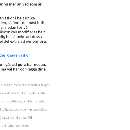
 ännu mer än vad som är
g väskor i helt unika
n, så finns det näst intill
här nedan för vår
äskor kan modifieras helt
dig ha i åtanke att dessa
el del extra att genomföra.
t designade väskor
om går att göra här nedan,
dina val här och lägga dina
skor kan levereras med olika färger
 i verkligheten kan upplevas lite
a visas. Klicka på bilderna nedan
ekt välja någon av de mest populära
lja på - sänd e-mail till
la tillgängliga färger.