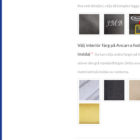
fina små detaljer), välja då komplex logga
Välj interiör färg på Ancarra fo
insida)
*
Du kan välja andra färger på i
utöver den grå standardfärgen. Detta avse
materialet på insidan av väskorna.