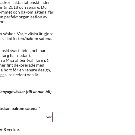
skor i äkta italienskt läder
r år 2018 och senare. Du
ymmet och bakom sätena, får
 en perfekt organisation av
or.
 väskor. Varje väska är gjord
lats i kofferten/bakom sätena.
ienskt svart läder, och har
 färg här nedan).
rra Microfiber (välj färg på
mer fint dekorerade med
a bort för en renare design,
ogga, se nedan) och är
bagageväskor (till annan bil)
 väskan bakom sätena
*
6-8 veckor.