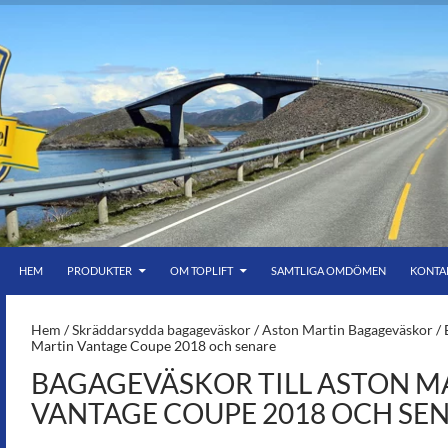
HOPPA TILL INNEHÅLL
er bar himmel
HEM
PRODUKTER
OM TOPLIFT
SAMTLIGA OMDÖMEN
KONTA
S-
Hem
/
Skräddarsydda bagageväskor
/
Aston Martin Bagageväskor
/ 
Martin Vantage Coupe 2018 och senare
BAGAGEVÄSKOR TILL ASTON M
VANTAGE COUPE 2018 OCH SE