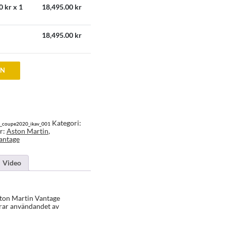
0
kr x 1
18,495.00
kr
18,495.00
kr
EN
Kategori:
e_coupe2020_ikav_001
r:
Aston Martin
,
antage
Video
Aston Martin Vantage
rar användandet av