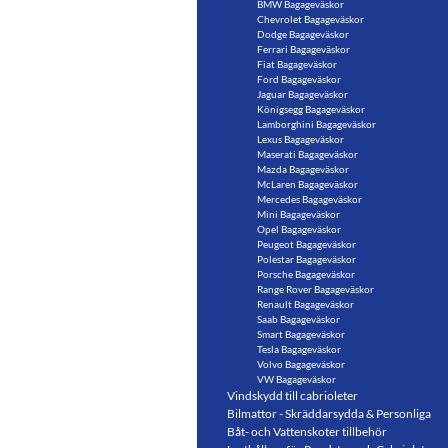
BMW Bagageväskor
Chevrolet Bagageväskor
Dodge Bagageväskor
Ferrari Bagageväskor
Fiat Bagageväskor
Ford Bagageväskor
Jaguar Bagageväskor
Königsegg Bagageväskor
Lamborghini Bagageväskor
Lexus Bagageväskor
Maserati Bagageväskor
Mazda Bagageväskor
McLaren Bagageväskor
Mercedes Bagageväskor
Mini Bagageväskor
Opel Bagageväskor
Peugeot Bagageväskor
Polestar Bagageväskor
Porsche Bagageväskor
Range Rover Bagageväskor
Renault Bagageväskor
Saab Bagageväskor
Smart Bagageväskor
Tesla Bagageväskor
Volvo Bagageväskor
VW Bagageväskor
Vindskydd till cabrioleter
Bilmattor - Skräddarsydda & Personliga
Båt- och Vattenskoter tillbehör