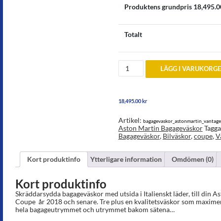
Produktens grundpris
18,495.0
Totalt
Bagageväskor
LÄGG I VARUKORG
till
Aston
Martin
Vantage
18,495.00
kr
Coupe
2018
och
Artikel:
bagagevaskor_astonmartin_vantag
senare
Aston Martin Bagageväskor
Tagga
mängd
Bagageväskor
,
Bilväskor
,
coupe
,
V
Kort produktinfo
Ytterligare information
Omdömen (0)
Kort produktinfo
Skräddarsydda bagageväskor med utsida i Italienskt läder, till din 
Coupe år 2018 och senare. Tre plus en kvalitetsväskor som maxime
hela bagageutrymmet och utrymmet bakom sätena…