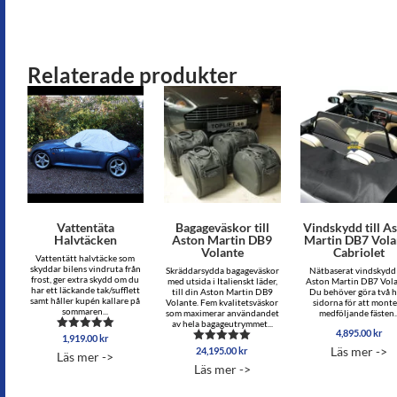
Relaterade produkter
Vattentäta
Bagageväskor till
Vindskydd till A
Halvtäcken
Aston Martin DB9
Martin DB7 Vola
Volante
Cabriolet
Vattentätt halvtäcke som
skyddar bilens vindruta från
Skräddarsydda bagageväskor
Nätbaserat vindskydd 
frost, ger extra skydd om du
med utsida i Italienskt läder,
Aston Martin DB7 Vola
har ett läckande tak/sufflett
till din Aston Martin DB9
Du behöver göra två hå
samt håller kupén kallare på
Volante. Fem kvalitetsväskor
sidorna för att mont
sommaren...
som maximerar användandet
medföljande fästen..
av hela bagageutrymmet...
4,895.00
kr
1,919.00
kr
Betygsatt
4.88
Läs mer ->
24,195.00
kr
Betygsatt
Läs mer ->
av 5
5.00
Läs mer ->
av 5