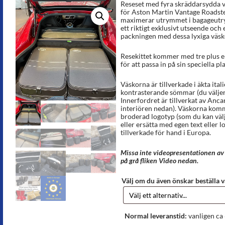
Reseset med fyra skräddarsydda vä
för Aston Martin Vantage Roadste
maximerar utrymmet i bagageutr
ett riktigt exklusivt utseende och
packningen med dessa lyxiga väsk
Resekittet kommer med tre plus en
för att passa in på sin speciella p
Väskorna är tillverkade i äkta ital
kontrasterande sömmar (du väljer
Innerfordret är tillverkat av Anca
interiören nedan). Väskorna kom
broderad logotyp (som du kan välj
eller ersätta med egen text eller l
tillverkade för hand i Europa.
Missa inte videopresentationen av 
på grå fliken Video nedan.
Välj om du även önskar beställa
Normal leveranstid:
vanligen ca 