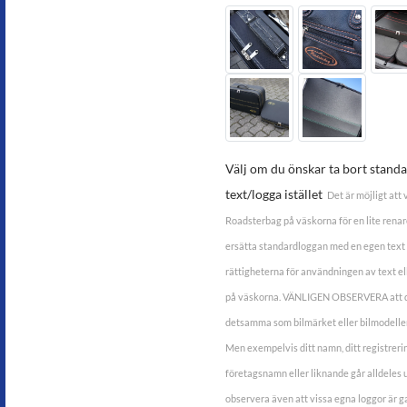
Välj om du önskar ta bort standar
text/logga istället
Det är möjligt att
Roadsterbag på väskorna för en lite renare 
ersätta standardloggan med en egen text 
rättigheterna för användningen av text ell
på väskorna. VÄNLIGEN OBSERVERA att du
detsamma som bilmärket eller bilmodellen
Men exempelvis ditt namn, ditt registrer
företagsnamn eller liknande går alldeles u
observera även att vissa egna loggor är 