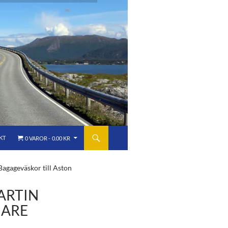
KT
0 VAROR
0.00 KR
Bagageväskor till Aston
ARTIN
NARE