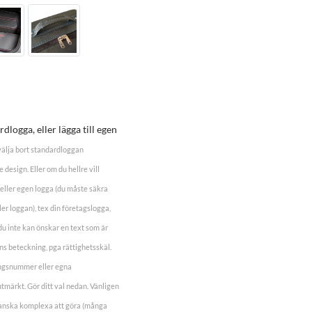
dlogga, eller lägga till egen
 välja bort standardloggan
design. Eller om du hellre vill
eller egen logga (du måste säkra
er loggan), tex din företagslogga,
 inte kan önskar en text som är
s beteckning, pga rättighetsskäl.
ingsnummer eller egna
tmärkt. Gör ditt val nedan. Vänligen
ganska komplexa att göra (många