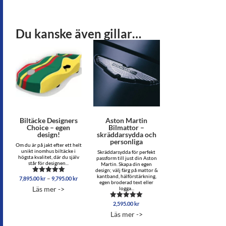
Du kanske även gillar…
Biltäcke Designers
Aston Martin
Choice – egen
Bilmattor –
design!
skräddarsydda och
personliga
Om du är på jakt efter ett helt
unikt inomhus biltäcke i
Skräddarsydda för perfekt
högsta kvalitet, där du själv
passform till just din Aston
står för designen...
Martin. Skapa din egen
design; välj färg på mattor &
kantband, hälförstärkning,
Prisintervall:
–
7,895.00
kr
9,795.00
kr
Betygsatt
egen broderad text eller
7,895.00 kr
5.00
Läs mer ->
logga...
av 5
till
9,795.00 kr
2,595.00
kr
Betygsatt
5.00
Läs mer ->
av 5