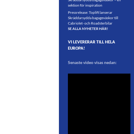
sektion för inspiration
Pressrelease: Toplift lanserar
Skräddarsydda bagageväskor till
Cabriolet- och Roadsterbilar
SE ALLA NYHETER HÄR!
VI LEVERERAR TILL HELA
EUROPA!
Senaste video visas nedan: