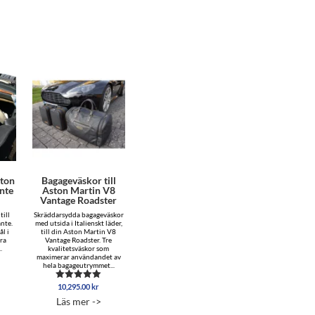
ston
Bagageväskor till
nte
Aston Martin V8
Vantage Roadster
till
Skräddarsydda bagageväskor
nte.
med utsida i Italienskt läder,
l i
till din Aston Martin V8
era
Vantage Roadster. Tre
.
kvalitetsväskor som
maximerar användandet av
hela bagageutrymmet...
10,295.00
kr
Betygsatt
5.00
Läs mer ->
av 5