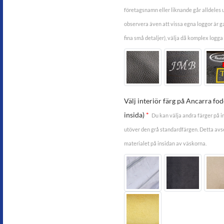
företagsnamn eller liknande går alldeles u
observera även att vissa egna loggor är 
fina små detaljer), välja då komplex logga
Välj interiör färg på Ancarra fo
insida)
*
Du kan välja andra färger på i
utöver den grå standardfärgen. Detta avse
materialet på insidan av väskorna.