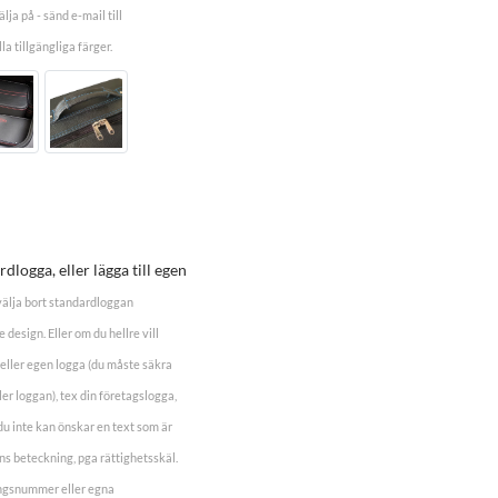
lja på - sänd e-mail till
la tillgängliga färger.
dlogga, eller lägga till egen
 välja bort standardloggan
design. Eller om du hellre vill
eller egen logga (du måste säkra
er loggan), tex din företagslogga,
 inte kan önskar en text som är
s beteckning, pga rättighetsskäl.
ingsnummer eller egna