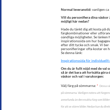
Normal leveranstid:
vanligen ca 
Vill du personifiera dina väskor
möjligt här nedan?
Hade du tänkt dig att kosta på di
färgkombinationer eller utförande
oändliga möjligheter. Se länken 
inspirationssida om hur bagagev
efter ditt tycke och smak. Vi ber 
personifieringar ofta kostar en h
Se denna länk:
Inspirationssida för individuell
Om du är fullt nöjd med de val s
så är det bara att fortsätta göra 
väskor och val i varukorgen:
Välj färg på sömmarna:
*
Dessa vä
på sömmarna. Vänligen notera att färgerna
annorlunda än den exakta färg som bildern
för att se större bilder. Nedan kan du dir