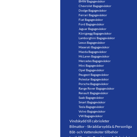
BMW Bagageväskor
Chevrolet Bagageväskor
Dodge Bagageväskor
Ferrari Bagageväskor
Fiat Bagageväskor
Ford Bagageväskor
Jaguar Bagageväskor
Königsegg Bagageväskor
Lamborghini Bagageväskor
Lexus Bagageväskor
Maserati Bagageväskor
Mazda Bagageväskor
McLaren Bagageväskor
Mercedes Bagageväskor
Mini Bagageväskor
Opel Bagageväskor
Peugeot Bagageväskor
Polestar Bagageväskor
Porsche Bagageväskor
Range Rover Bagageväskor
Renault Bagageväskor
Saab Bagageväskor
Smart Bagageväskor
Tesla Bagageväskor
Volvo Bagageväskor
VW Bagageväskor
Vindskydd till cabrioleter
Bilmattor - Skräddarsydda & Personliga
Båt- och Vattenskoter tillbehör