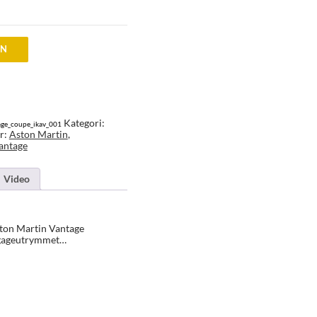
EN
:
r
Kategori:
age_coupe_ikav_001
r
r:
Aston Martin
,
antage
Video
Aston Martin Vantage
agageutrymmet…