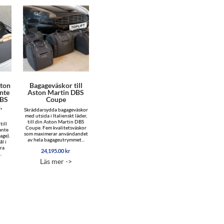
ston
Bagageväskor till
nte
Aston Martin DBS
DBS
Coupe
,
Skräddarsydda bagageväskor
med utsida i Italienskt läder,
till din Aston Martin DBS
till
Coupe. Fem kvalitetsväskor
ante
som maximerar användandet
age).
av hela bagageutrymmet...
l i
era
24,195.00
kr
.
Läs mer ->