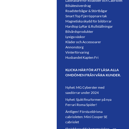
Lasthållare för Roadster och Cabriolet
Bilsätesöverdrag
Roadsterbågar & Störtbågar
Smart Top Fjärröppnare tak
Magnetiska skydd för bildörrar
Hardtop Lyftar & Rullställningar
Bilvårdsprodukter
Lyxiga väskor
Kläder och Accessoarer
Annonstorg
Vinterförvaring
Husbandet Kapten Fri
KLICKA HÄR FÖR ATT LÄSA ALLA
OMDÖMEN FRÅN VÅRA KUNDER.
Nyhet: MG Cyberster med
saxdörrar under 2024
Nyhet: Sjukt fina former på nya
Ferrari Roma Spider!
Äntligen! Första eldrivna
cabrioleten: Mini Cooper SE
cabriolet
Skräddarsydda bagageväskor – en