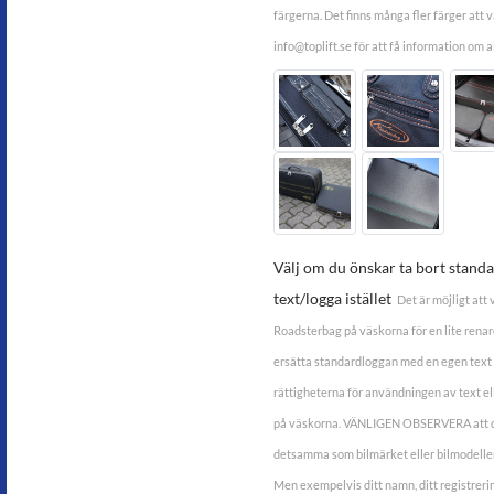
färgerna. Det finns många fler färger att vä
info@toplift.se för att få information om al
Välj om du önskar ta bort standar
text/logga istället
Det är möjligt att
Roadsterbag på väskorna för en lite renare 
ersätta standardloggan med en egen text 
rättigheterna för användningen av text ell
på väskorna. VÄNLIGEN OBSERVERA att du
detsamma som bilmärket eller bilmodellen
Men exempelvis ditt namn, ditt registrer