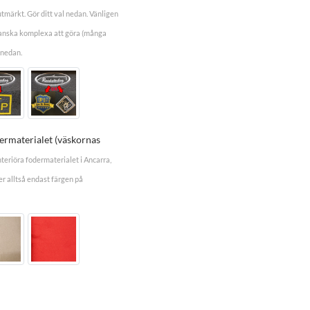
tmärkt. Gör ditt val nedan. Vänligen
ganska komplexa att göra (många
 nedan.
dermaterialet (väskornas
nteriöra fodermaterialet i Ancarra,
r alltså endast färgen på