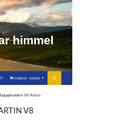
a
r
h
i
m
m
e
l
KT
0 VAROR
0.00 KR
Bagageväskor till Aston
ARTIN V8