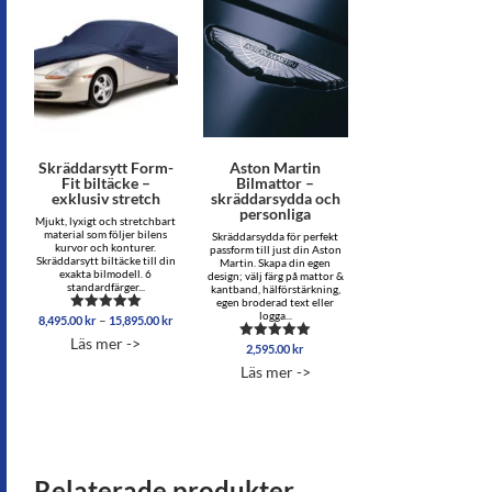
Skräddarsytt Form-
Aston Martin
Fit biltäcke –
Bilmattor –
exklusiv stretch
skräddarsydda och
personliga
Mjukt, lyxigt och stretchbart
material som följer bilens
Skräddarsydda för perfekt
kurvor och konturer.
passform till just din Aston
Skräddarsytt biltäcke till din
Martin. Skapa din egen
exakta bilmodell. 6
design; välj färg på mattor &
standardfärger...
kantband, hälförstärkning,
egen broderad text eller
logga...
Prisintervall:
–
8,495.00
kr
15,895.00
kr
Betygsatt
8,495.00 kr
5.00
Läs mer ->
av 5
till
2,595.00
kr
Betygsatt
5.00
15,895.00 kr
Läs mer ->
av 5
Relaterade produkter