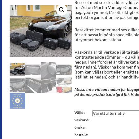
Reseset med sex skräddarsydda väs
för Aston Martin Vantage Coupe
bagageutrymmet, får ett riktigt e
perfekt organisation av packninge
Resekittet kommer med sex olika v
för att passa in på sin speciella pla
utrymmet bakom sätena.
Väskorna är tillverkade i äkta ital
kontrasterande sömmar – du välj
nedan. Innerfordret är tillverkat 
färg nedan). Väskorna kommer fi
(som kan väljas bort eller ersättas
istället, se nedan) och är handtill
Missa inte videon nedan för bagage
på denna produktsida (grå flik Vide
Välj de
väskor du
önskar
beställa: