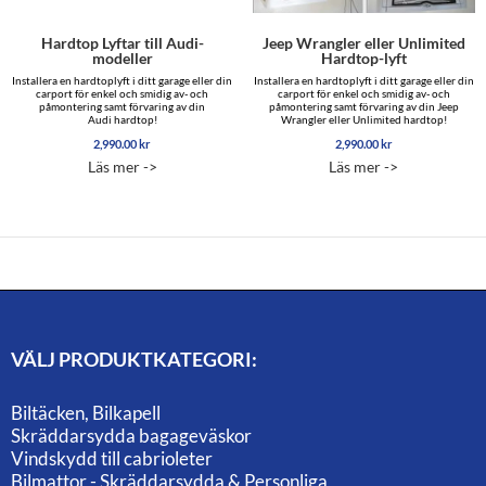
Hardtop Lyftar till Audi-
Jeep Wrangler eller Unlimited
modeller
Hardtop-lyft
Installera en hardtoplyft i ditt garage eller din
Installera en hardtoplyft i ditt garage eller din
carport för enkel och smidig av- och
carport för enkel och smidig av- och
påmontering samt förvaring av din
påmontering samt förvaring av din Jeep
Audi hardtop!
Wrangler eller Unlimited hardtop!
2,990.00
kr
2,990.00
kr
Läs mer ->
Läs mer ->
VÄLJ PRODUKTKATEGORI:
Biltäcken, Bilkapell
Skräddarsydda bagageväskor
Vindskydd till cabrioleter
Bilmattor - Skräddarsydda & Personliga