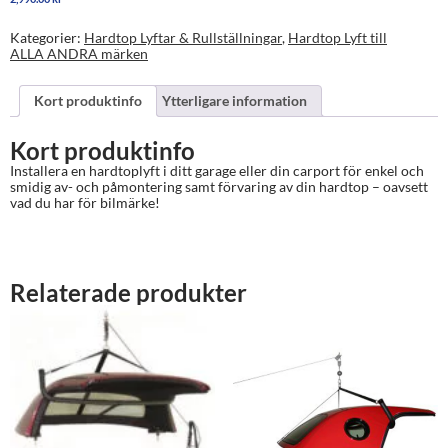
typer
av
hardtops
Kategorier:
Hardtop Lyftar & Rullställningar
,
Hardtop Lyft till
mängd
ALLA ANDRA märken
Kort produktinfo
Ytterligare information
Kort produktinfo
Installera en hardtoplyft i ditt garage eller din carport för enkel och
smidig av- och påmontering samt förvaring av din hardtop – oavsett
vad du har för bilmärke!
Relaterade produkter