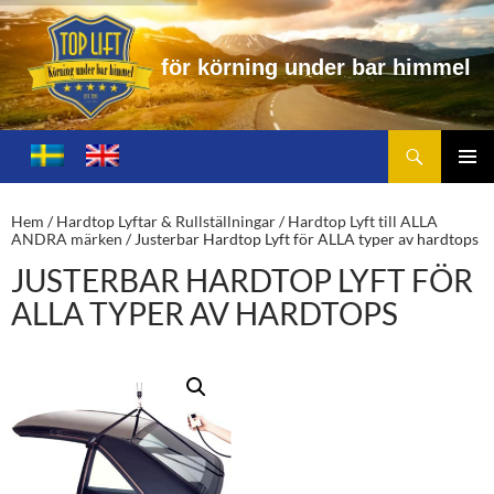
f
ö
r
k
ö
r
n
i
n
g
u
n
d
e
r
b
a
r
h
i
m
m
e
l
Sök
Toplift.se – för körning under bar himmel
HOPPA
TILL
PRIMÄ
INNEHÅLL
MENY
Hem
/
Hardtop Lyftar & Rullställningar
/
Hardtop Lyft till ALLA
ANDRA märken
/ Justerbar Hardtop Lyft för ALLA typer av hardtops
JUSTERBAR HARDTOP LYFT FÖR
ALLA TYPER AV HARDTOPS