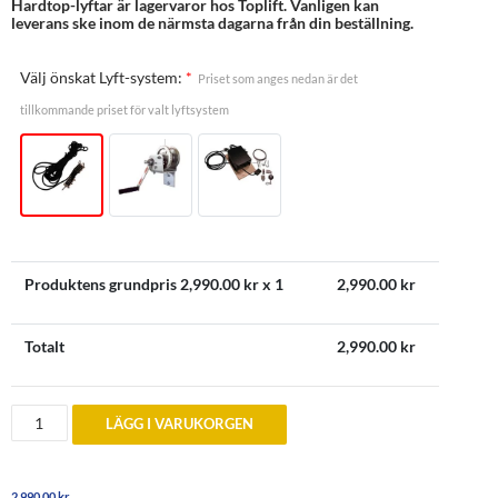
Hardtop-lyftar är lagervaror hos Toplift. Vanligen kan
leverans ske inom de närmsta dagarna från din beställning.
Välj önskat Lyft-system:
*
Priset som anges nedan är det
tillkommande priset för valt lyftsystem
Produktens grundpris
2,990.00
kr x 1
2,990.00
kr
Totalt
2,990.00
kr
Justerbar
LÄGG I VARUKORGEN
Hardtop
Lyft
för
ALLA
2,990.00
kr