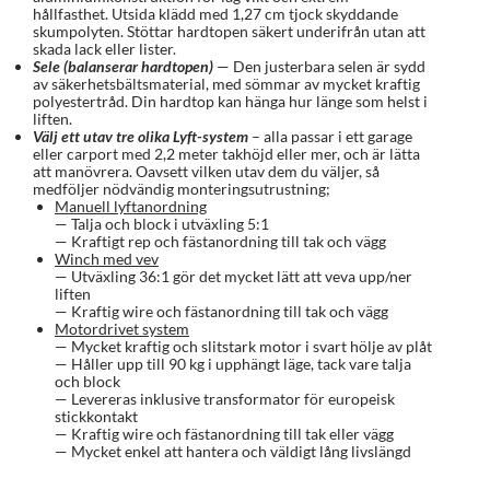
hållfasthet. Utsida klädd med 1,27 cm tjock skyddande
skumpolyten. Stöttar hardtopen säkert underifrån utan att
skada lack eller lister.
Sele (balanserar hardtopen)
— Den justerbara selen är sydd
av säkerhetsbältsmaterial, med sömmar av mycket kraftig
polyestertråd. Din hardtop kan hänga hur länge som helst i
liften.
Välj ett utav tre olika Lyft-system
– alla passar i ett garage
eller carport med 2,2 meter takhöjd eller mer, och är lätta
att manövrera. Oavsett vilken utav dem du väljer, så
medföljer nödvändig monteringsutrustning;
Manuell lyftanordning
— Talja och block i utväxling 5:1
— Kraftigt rep och fästanordning till tak och vägg
Winch med vev
— Utväxling 36:1 gör det mycket lätt att veva upp/ner
liften
— Kraftig wire och fästanordning till tak och vägg
Motordrivet system
— Mycket kraftig och slitstark motor i svart hölje av plåt
— Håller upp till 90 kg i upphängt läge, tack vare talja
och block
— Levereras inklusive transformator för europeisk
stickkontakt
— Kraftig wire och fästanordning till tak eller vägg
— Mycket enkel att hantera och väldigt lång livslängd